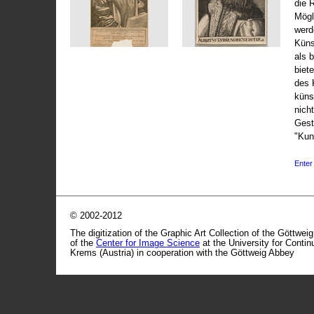
die 
Mögli
werd
Küns
als 
biet
des 
küns
nicht
Gest
"Kun
Enter 
© 2002-2012
The digitization of the Graphic Art Collection of the Göttwei
of the
Center for Image Science
at the University for Conti
Krems (Austria) in cooperation with the Göttweig Abbey