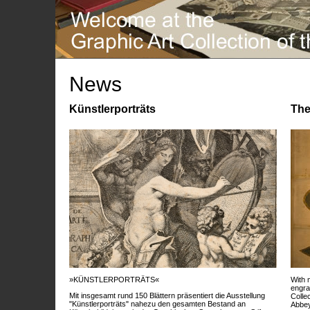
News
Künstlerporträts
The
»KÜNSTLERPORTRÄTS«
With 
engra
Mit insgesamt rund 150 Blättern präsentiert die Ausstellung
Colle
"Künstlerporträts" nahezu den gesamten Bestand an
Abbey