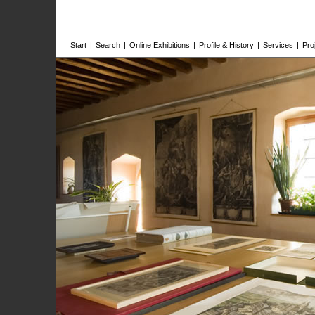
Start
|
Search
|
Online Exhibitions
|
Profile & History
|
Services
|
Pro