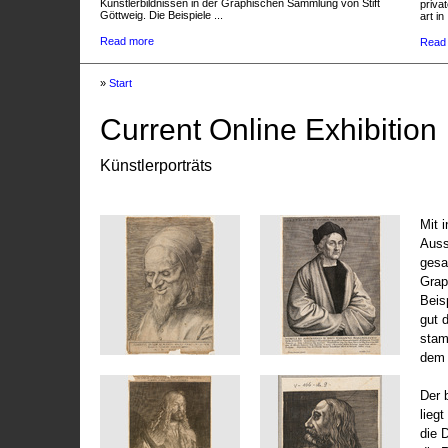
Künstlerbildnissen in der Graphischen Sammlung von Stift
privat
Göttweig. Die Beispiele ...
art in 
Read more
Read
»
Start
Current Online Exhibition
Künstlerporträts
Mit 
Auss
gesa
Grap
Beis
gut 
stam
dem 
Der 
liegt
die 