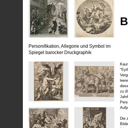
B
Personifikation, Allegorie und Symbol im
Spiegel barocker Druckgraphik
Kaum
"Eyt
Vergä
leer
dies
zu il
Jahr
Pers
Aufp
Die 
Bild