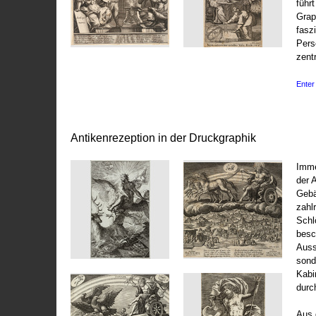
führ
Grap
fasz
Pers
zentr
Enter 
Antikenrezeption in der Druckgraphik
Imme
der 
Gebä
zahl
Schl
besc
Auss
sond
Kabi
durc
Aus 