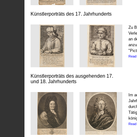
Künstlerporträts des 17. Jahrhunderts
Zu B
Verl
an d
anzu
"Pict
Read
Künstlerporträts des ausgehenden 17.
und 18. Jahrhunderts
Im a
Jahr
durc
Täti
köni
Read