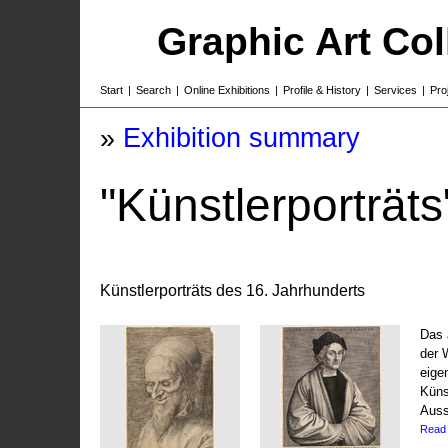
Graphic Art Co
Start
|
Search
|
Online Exhibitions
|
Profile & History
|
Services
|
Pro
»
Exhibition summary
"Künstlerporträts
Künstlerporträts des 16. Jahrhunderts
Das 
der 
eige
Küns
Auss
Read