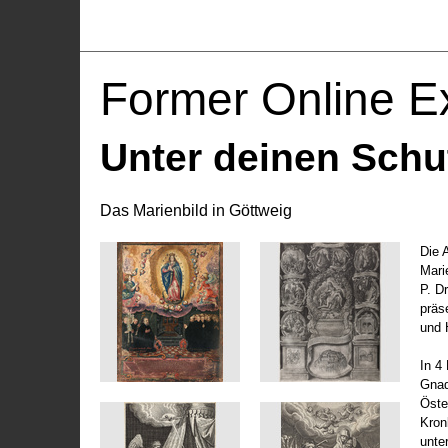
Former Online Ex
Unter deinen Schu
Das Marienbild in Göttweig
Die 
Marie
P. D
präs
und 
In 4
Gnad
Öste
Kronl
unte