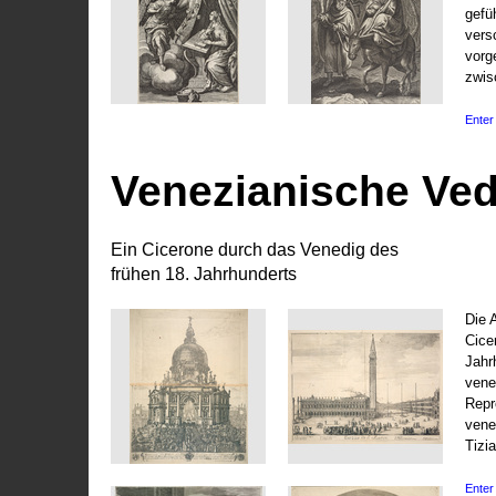
gefü
vers
vorg
zwis
Enter 
Venezianische Ve
Ein Cicerone durch das Venedig des
frühen 18. Jahrhunderts
Die 
Cice
Jahr
vene
Repr
vene
Tizi
Enter 