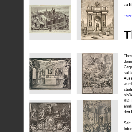
zu B
Enter 
T
Thes
dene
Gege
soll
Auss
wurd
stie
bloß
Blät
ähnl
den 
Seit 
Inte