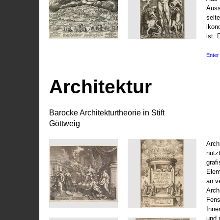
Auss
selt
ikon
ist. 
Enter 
Architektur
Barocke Architekturtheorie in Stift
Göttweig
Arch
nutz
graf
Elem
an v
Arch
Fens
Inne
und 