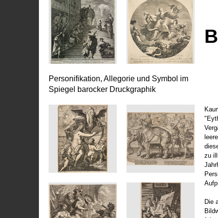
B
Personifikation, Allegorie und Symbol im
Spiegel barocker Druckgraphik
Kaum
"Eyt
Vergä
leer
dies
zu il
Jahr
Pers
Aufp
Die 
Bild