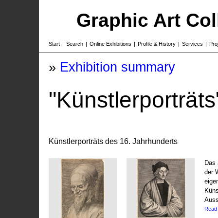
Graphic Art Co
Start
|
Search
|
Online Exhibitions
|
Profile & History
|
Services
|
Pro
»
Exhibition summary
"Künstlerporträts
Künstlerporträts des 16. Jahrhunderts
Das 
der 
eige
Küns
Auss
Read