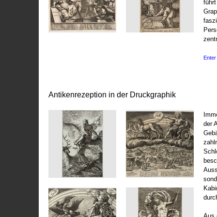
führ
Grap
fasz
Pers
zentr
Enter 
Antikenrezeption in der Druckgraphik
Imme
der 
Gebä
zahl
Schl
besc
Auss
sond
Kabi
durc
Aus 