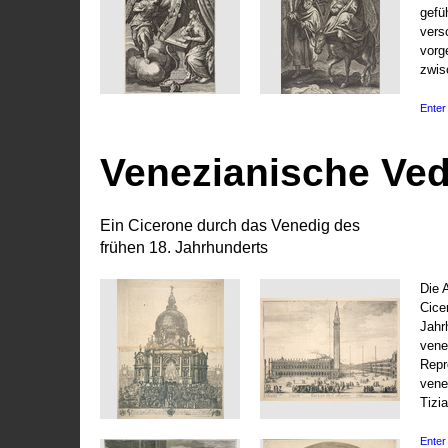
gefü
vers
vorg
zwis
Enter 
Venezianische Ve
Ein Cicerone durch das Venedig des
frühen 18. Jahrhunderts
Die 
Cice
Jahr
vene
Repr
vene
Tizi
Enter 