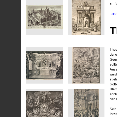
zu B
Enter 
T
Thes
dene
Gege
soll
Auss
wurd
stie
bloß
Blät
ähnl
den 
Seit 
Inte