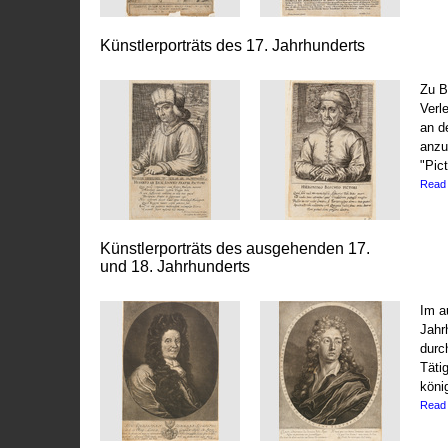
Künstlerporträts des 17. Jahrhunderts
Zu B
Verl
an d
anzu
"Pict
Read
Künstlerporträts des ausgehenden 17.
und 18. Jahrhunderts
Im a
Jahr
durc
Täti
köni
Read