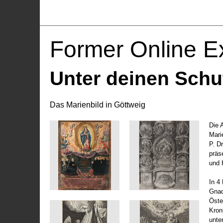
Former Online Ex
Unter deinen Schu
Das Marienbild in Göttweig
Die 
Marie
P. D
präs
und 
In 4
Gnad
Öste
Kronl
unte