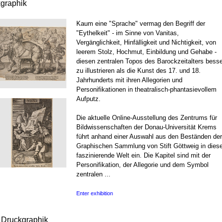
kgraphik
Kaum eine "Sprache" vermag den Begriff der
"Eythelkeit" - im Sinne von Vanitas,
Vergänglichkeit, Hinfälligkeit und Nichtigkeit, von
leerem Stolz, Hochmut, Einbildung und Gehabe -
diesen zentralen Topos des Barockzeitalters besse
zu illustrieren als die Kunst des 17. und 18.
Jahrhunderts mit ihren Allegorien und
Personifikationen in theatralisch-phantasievollem
Aufputz.
Die aktuelle Online-Ausstellung des Zentrums für
Bildwissenschaften der Donau-Universität Krems
führt anhand einer Auswahl aus den Beständen der
Graphischen Sammlung von Stift Göttweig in dies
faszinierende Welt ein. Die Kapitel sind mit der
Personifikation, der Allegorie und dem Symbol
zentralen ...
Enter exhibition
r Druckgraphik