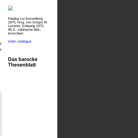
Katalog zur Ausstellung
1975, hrsg. von Gregor M.
Lechner, Göttweig 1975,
96 S., zahlreiche Abb.,
broschiert.
order catalogue
r
r
Das barocke
Thesenblatt