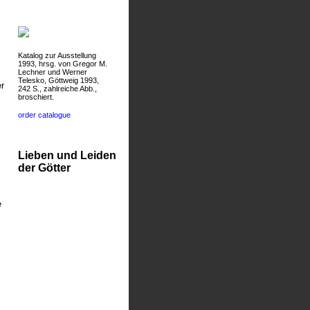
Katalog zur Ausstellung
1993, hrsg. von Gregor M.
Lechner und Werner
Telesko, Göttweig 1993,
r
242 S., zahlreiche Abb.,
broschiert.
order catalogue
Lieben und Leiden
der Götter
e