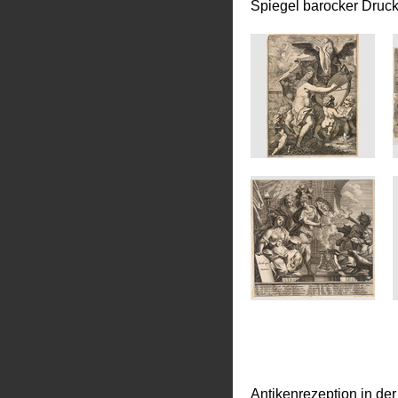
Spiegel barocker Druc
Antikenrezeption in de