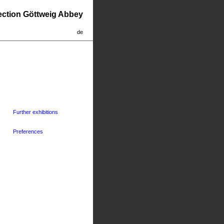
lection Göttweig Abbey
de
Further exhibitions
Preferences