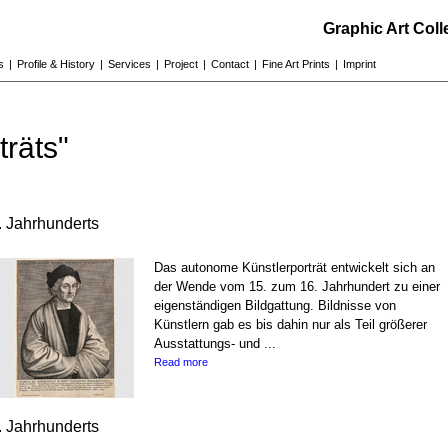
Graphic Art Col
s
|
Profile & History
|
Services
|
Project
|
Contact
|
Fine Art Prints
|
Imprint
träts"
. Jahrhunderts
Das autonome Künstlerporträt entwickelt sich an
der Wende vom 15. zum 16. Jahrhundert zu einer
eigenständigen Bildgattung. Bildnisse von
Künstlern gab es bis dahin nur als Teil größerer
Ausstattungs- und ...
Read more
. Jahrhunderts