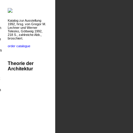
Katalog zur Ausstellung
1992, hrsg. von Gregor M.
n
Lechner und Werner
Telesko, Göttweig 1992,
218 S., zahlreiche Abb.,
broschiert.
e
order catalogue
n
Theorie der
Architektur
t
h