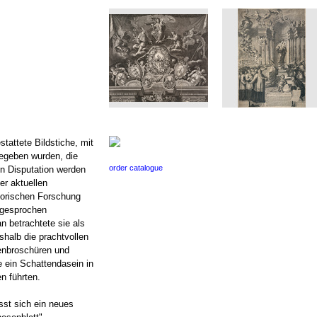
stattete Bildstiche, mit
egeben wurden, die
order catalogue
en Disputation werden
er aktuellen
storischen Forschung
sgesprochen
n betrachtete sie als
halb die prachtvollen
enbroschüren und
e ein Schattendasein in
n führten.
ässt sich ein neues