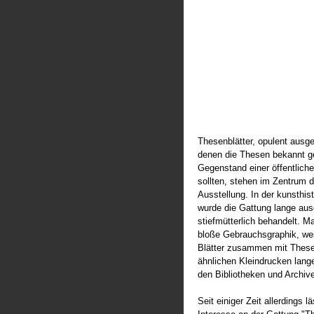
Thesenblätter, opulent ausge
denen die Thesen bekannt g
Gegenstand einer öffentlich
sollten, stehen im Zentrum d
Ausstellung. In der kunsthi
wurde die Gattung lange au
stiefmütterlich behandelt. Ma
bloße Gebrauchsgraphik, wes
Blätter zusammen mit Thes
ähnlichen Kleindrucken lang
den Bibliotheken und Archive
Seit einiger Zeit allerdings l