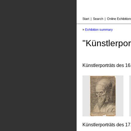
Start
|
Search
|
Online Exhibition
»
Exhibition summary
"Künstlerpor
Künstlerporträts des 16
Künstlerporträts des 17