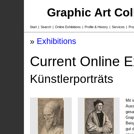
Graphic Art Co
Start
|
Search
|
Online Exhibitions
|
Profile & History
|
Services
|
Pro
»
Exhibitions
Current Online E
Künstlerporträts
Mit 
Auss
gesa
Grap
Beis
gut 