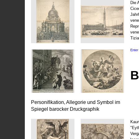
Die 
Cice
Jahr
vene
Repr
vene
Tizi
Enter 
B
Personifikation, Allegorie und Symbol im
Spiegel barocker Druckgraphik
Kaum
"Eyt
Vergä