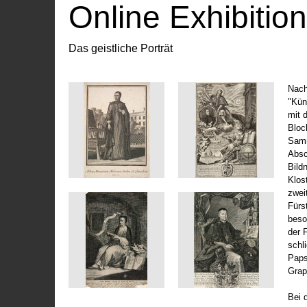
Online Exhibitio
Das geistliche Porträt
Nach
"Kün
mit 
Bloc
Samm
Absc
Bild
Klos
zwei
Fürs
beso
der 
schl
Paps
Grap
Bei 