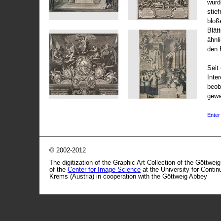
wurd
stie
bloß
Blät
ähnl
den 
Seit 
Inte
beob
gewa
Enter 
© 2002-2012
The digitization of the Graphic Art Collection of the Göttwei
of the
Center for Image Science
at the University for Conti
Krems (Austria) in cooperation with the Göttweig Abbey