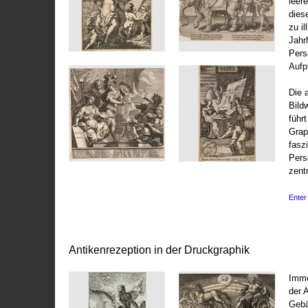
leer
dies
zu il
Jahr
Pers
Aufp
Die 
Bild
führ
Grap
fasz
Pers
zentr
Enter 
Antikenrezeption in der Druckgraphik
Imme
der 
Gebä