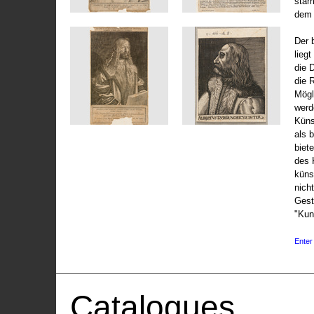
stam
dem 
Der 
liegt
die 
die 
Mögli
werd
Küns
als 
biet
des 
küns
nicht
Gest
"Kun
Enter 
Catalogues