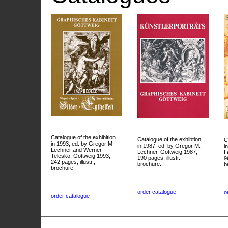
Catalogue of the exhibition
Catalogue of the exhibtion
C
in 1993, ed. by Gregor M.
in 1987, ed. by Gregor M.
i
Lechner and Werner
Lechner, Göttweig 1987,
L
Telesko, Göttweig 1993,
190 pages, illustr.,
9
242 pages, illustr.,
brochure.
b
brochure.
order catalogue
o
order catalogue