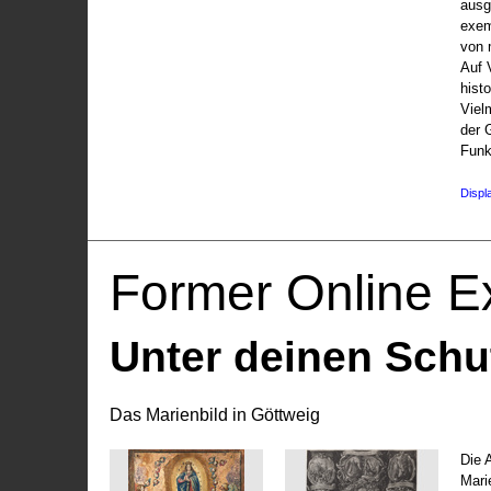
ausg
exem
von 
Auf V
hist
Viel
der 
Funk
Displ
Former Online Ex
Unter deinen Schu
Das Marienbild in Göttweig
Die 
Marie