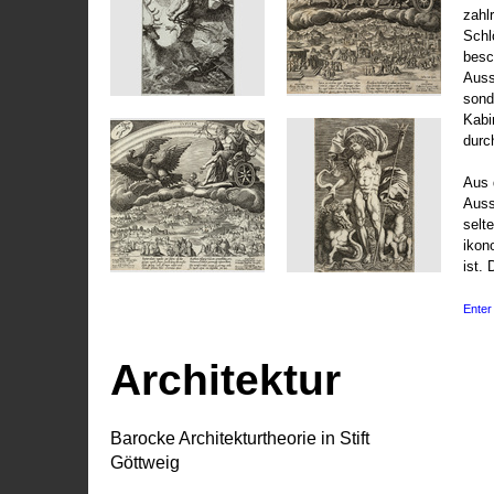
zahl
Schl
besc
Auss
sond
Kabi
durc
Aus 
Auss
selt
ikon
ist. 
Enter 
Architektur
Barocke Architekturtheorie in Stift
Göttweig