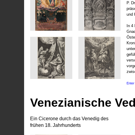
P. D
präs
und 
In 4
Gnad
Öste
Kronl
unte
gefü
vers
vorg
zwis
Enter 
Venezianische Ve
Ein Cicerone durch das Venedig des
frühen 18. Jahrhunderts