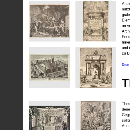
Arch
nutz
graf
Elem
an v
Arch
Fens
Inne
und 
zu B
Enter 
T
Thes
dene
Gege
soll
Auss