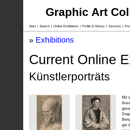
Graphic Art Co
Start
|
Search
|
Online Exhibitions
|
Profile & History
|
Services
|
Pro
»
Exhibitions
Current Online E
Künstlerporträts
Mit 
Auss
gesa
Grap
Beis
gut 