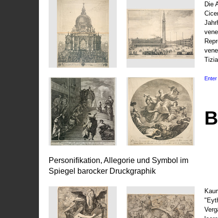
Die 
Cice
Jahr
vene
Repr
vene
Tizi
Enter 
B
Personifikation, Allegorie und Symbol im
Spiegel barocker Druckgraphik
Kaum
"Eyt
Vergä