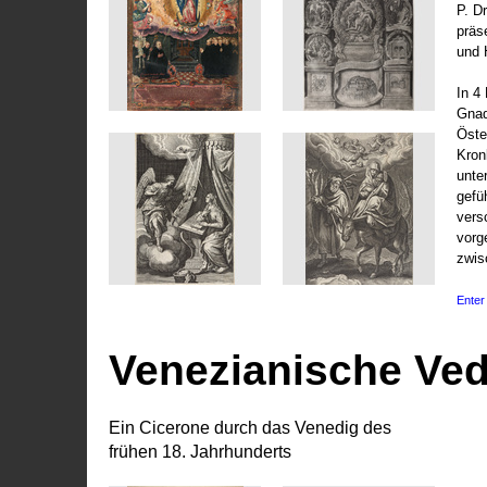
P. D
präs
und 
In 4
Gnad
Öste
Kronl
unte
gefü
vers
vorg
zwis
Enter 
Venezianische Ve
Ein Cicerone durch das Venedig des
frühen 18. Jahrhunderts