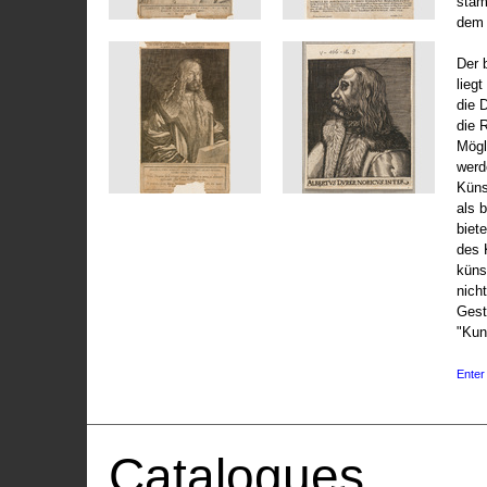
stam
dem 
Der 
liegt
die 
die 
Mögli
werd
Küns
als 
biet
des 
küns
nicht
Gest
"Kun
Enter 
Catalogues