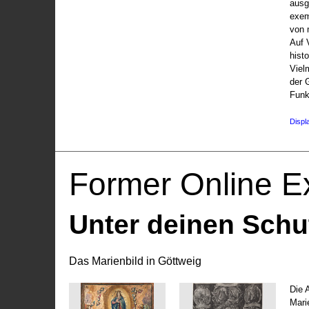
ausg
exem
von 
Auf V
hist
Viel
der 
Funk
Displ
Former Online Ex
Unter deinen Schu
Das Marienbild in Göttweig
Die 
Marie