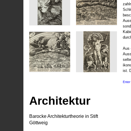
zahl
Schl
besc
Auss
sond
Kabi
durc
Aus 
Auss
selt
ikon
ist. 
Enter 
Architektur
Barocke Architekturtheorie in Stift
Göttweig