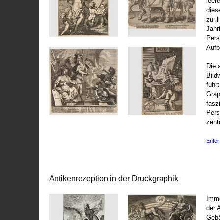
leer
dies
zu il
Jahr
Pers
Aufp
Die 
Bild
führ
Grap
fasz
Pers
zentr
Enter 
Antikenrezeption in der Druckgraphik
Imme
der 
Gebä