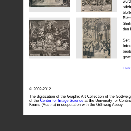
wurd
stie
bloß
Blät
ähnl
den 
Seit 
Inte
beob
gewa
Enter 
© 2002-2012
The digitization of the Graphic Art Collection of the Göttwei
of the
Center for Image Science
at the University for Conti
Krems (Austria) in cooperation with the Göttweig Abbey