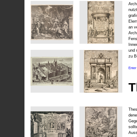
Arch
nutz
graf
Elem
an v
Arch
Fens
Inne
und 
zu B
Enter 
T
Thes
dene
Gege
soll
Auss