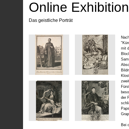
Online Exhibitio
Das geistliche Porträt
Nach
"Kün
mit 
Bloc
Samm
Absc
Bild
Klos
zwei
Fürs
beso
der 
schl
Paps
Grap
Bei 