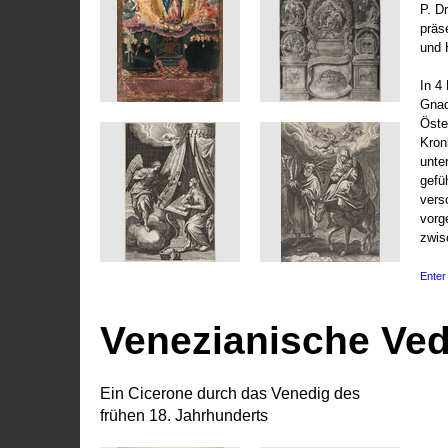
P. D
präs
und 
In 4
Gnad
Öste
Kronl
unte
gefü
vers
vorg
zwis
Enter 
Venezianische Ve
Ein Cicerone durch das Venedig des
frühen 18. Jahrhunderts