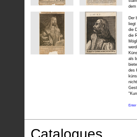
stam
dem 
Der 
liegt
die 
die 
Mögli
werd
Küns
als 
biet
des 
küns
nicht
Gest
"Kun
Enter 
Catalogues