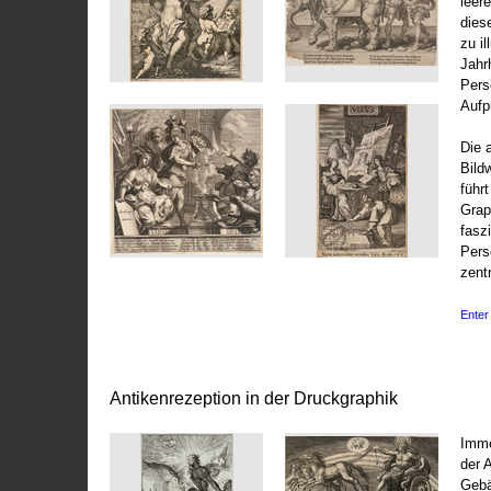
leer
dies
zu il
Jahr
Pers
Aufp
Die 
Bild
führ
Grap
fasz
Pers
zentr
Enter 
Antikenrezeption in der Druckgraphik
Imme
der 
Gebä