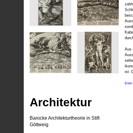
zahl
Schl
besc
Auss
sond
Kabi
durc
Aus 
Auss
selt
ikon
ist. 
Enter 
Architektur
Barocke Architekturtheorie in Stift
Göttweig