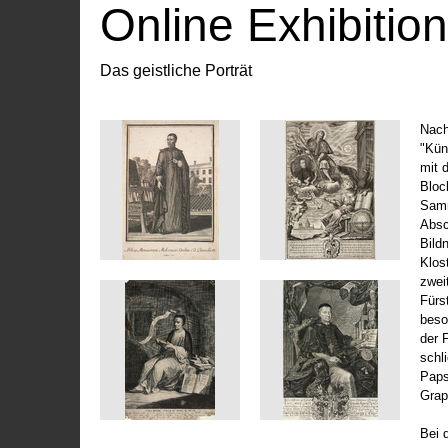
Online Exhibitio
Das geistliche Porträt
Nach
"Kün
mit 
Bloc
Samm
Absc
Bild
Klos
zwei
Fürs
beso
der 
schl
Paps
Grap
Bei 