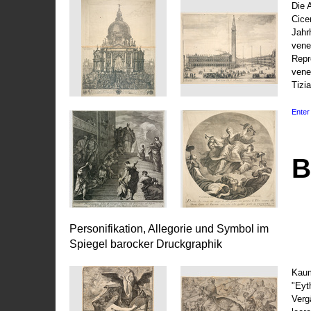
Die 
Cice
Jahr
vene
Repr
vene
Tizi
Enter 
B
Personifikation, Allegorie und Symbol im
Spiegel barocker Druckgraphik
Kaum
"Eyt
Vergä