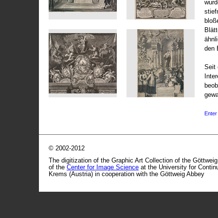
wurd
stie
bloß
Blät
ähnl
den 
Seit 
Inte
beob
gewa
Enter 
© 2002-2012
The digitization of the Graphic Art Collection of the Göttwei
of the
Center for Image Science
at the University for Conti
Krems (Austria) in cooperation with the Göttweig Abbey