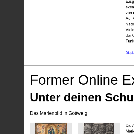
ausg
exem
von 
Auf V
hist
Viel
der 
Funk
Displ
Former Online Ex
Unter deinen Schu
Das Marienbild in Göttweig
Die 
Marie