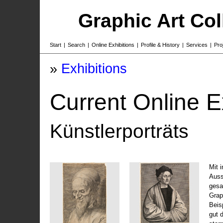
Graphic Art Co
Start
|
Search
|
Online Exhibitions
|
Profile & History
|
Services
|
Pro
»
Exhibitions
Current Online E
Künstlerporträts
Mit 
Auss
gesa
Grap
Beis
gut 