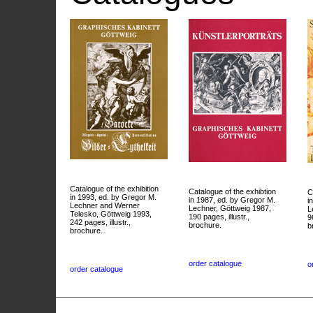
Catalogue of the exhibition
Catalogue of the exhibtion
C
in 1993, ed. by Gregor M.
in 1987, ed. by Gregor M.
i
Lechner and Werner
Lechner, Göttweig 1987,
L
Telesko, Göttweig 1993,
190 pages, illustr.,
9
242 pages, illustr.,
brochure.
b
brochure.
order catalogue
o
order catalogue