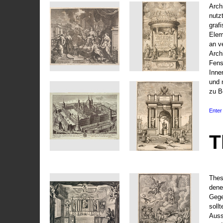
Arch
nutz
graf
Elem
an v
Arch
Fens
Inne
und 
zu B
Enter 
T
Thes
dene
Gege
soll
Auss