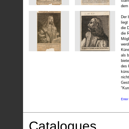
stam
dem 
Der 
liegt
die 
die 
Mögli
werd
Küns
als 
biet
des 
küns
nicht
Gest
"Kun
Enter 
Catalogues