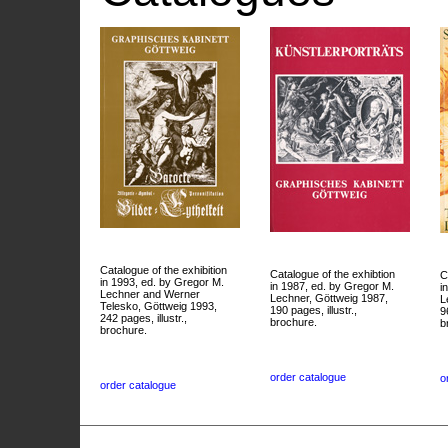
Catalogue of the exhibition
Catalogue of the exhibtion
C
in 1993, ed. by Gregor M.
in 1987, ed. by Gregor M.
i
Lechner and Werner
Lechner, Göttweig 1987,
L
Telesko, Göttweig 1993,
190 pages, illustr.,
9
242 pages, illustr.,
brochure.
b
brochure.
order catalogue
o
order catalogue