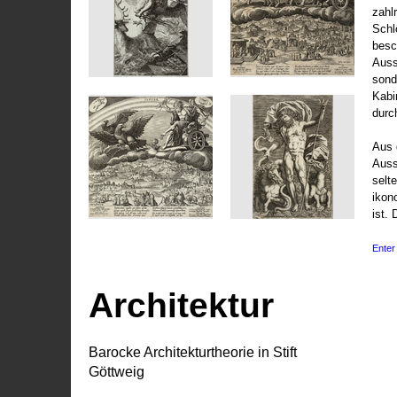
zahl
Schl
besc
Auss
sond
Kabi
durc
Aus 
Auss
selt
ikon
ist. 
Enter 
Architektur
Barocke Architekturtheorie in Stift
Göttweig