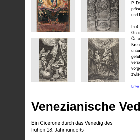
P. D
präs
und 
In 4
Gnad
Öste
Kronl
unte
gefü
vers
vorg
zwis
Enter 
Venezianische Ve
Ein Cicerone durch das Venedig des
frühen 18. Jahrhunderts