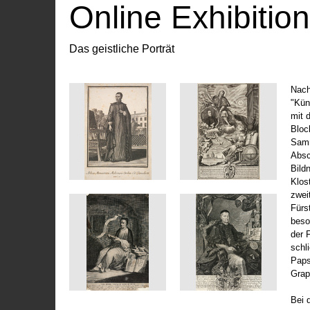
Online Exhibitio
Das geistliche Porträt
Nach
"Kün
mit 
Bloc
Samm
Absc
Bild
Klos
zwei
Fürs
beso
der 
schl
Paps
Grap
Bei 