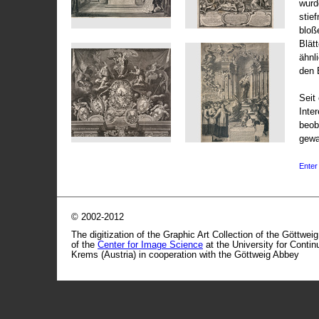
wurd
stie
bloß
Blät
ähnl
den 
Seit 
Inte
beob
gewa
Enter 
© 2002-2012
The digitization of the Graphic Art Collection of the Göttwei
of the
Center for Image Science
at the University for Conti
Krems (Austria) in cooperation with the Göttweig Abbey