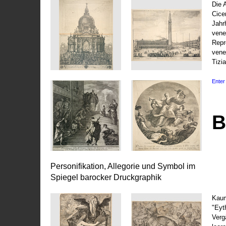
Die 
Cice
Jahr
vene
Repr
vene
Tizi
Enter 
B
Personifikation, Allegorie und Symbol im
Spiegel barocker Druckgraphik
Kaum
"Eyt
Vergä