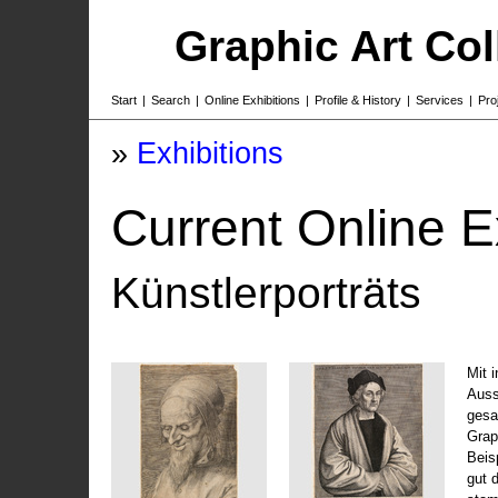
Graphic Art Co
Start
|
Search
|
Online Exhibitions
|
Profile & History
|
Services
|
Pro
»
Exhibitions
Current Online E
Künstlerporträts
Mit 
Auss
gesa
Grap
Beis
gut 