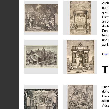
Arch
nutz
graf
Elem
an v
Arch
Fens
Inne
und 
zu B
Enter 
T
Thes
dene
Gege
soll
Auss