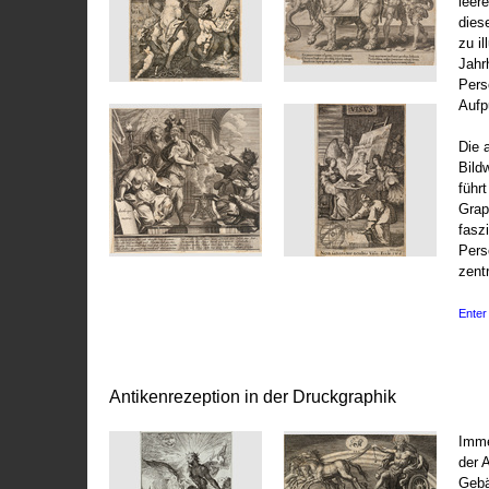
leer
dies
zu il
Jahr
Pers
Aufp
Die 
Bild
führ
Grap
fasz
Pers
zentr
Enter 
Antikenrezeption in der Druckgraphik
Imme
der 
Gebä