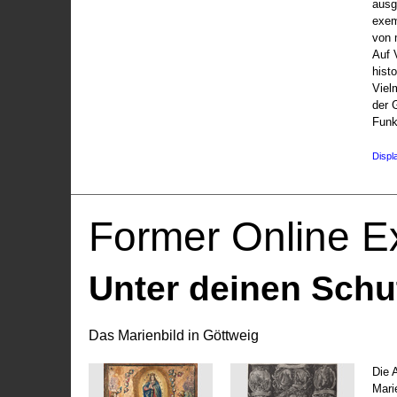
ausg
exem
von 
Auf V
hist
Viel
der 
Funk
Displ
Former Online Ex
Unter deinen Schu
Das Marienbild in Göttweig
Die 
Marie