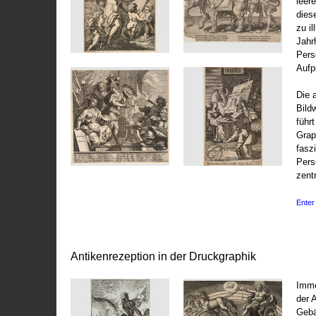
leer
dies
zu il
Jahr
Pers
Aufp
Die 
Bild
führ
Grap
fasz
Pers
zentr
Enter 
Antikenrezeption in der Druckgraphik
Imme
der 
Gebä