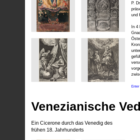
P. D
präs
und 
In 4
Gnad
Öste
Kronl
unte
gefü
vers
vorg
zwis
Enter 
Venezianische Ve
Ein Cicerone durch das Venedig des
frühen 18. Jahrhunderts