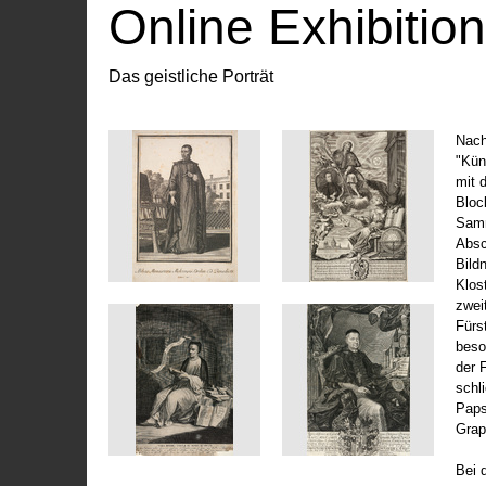
Online Exhibitio
Das geistliche Porträt
Nach
"Kün
mit 
Bloc
Samm
Absc
Bild
Klos
zwei
Fürs
beso
der 
schl
Paps
Grap
Bei 