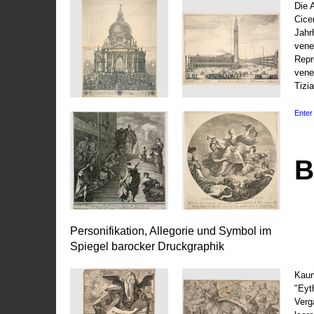
Die 
Cice
Jahr
vene
Repr
vene
Tizi
Enter 
B
Personifikation, Allegorie und Symbol im
Spiegel barocker Druckgraphik
Kaum
"Eyt
Vergä