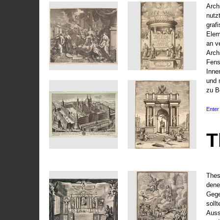
Arch
nutz
graf
Elem
an v
Arch
Fens
Inne
und 
zu B
Enter 
T
Thes
dene
Gege
soll
Auss