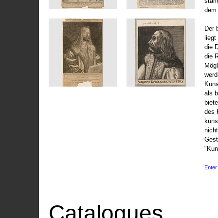
stam
dem 
Der 
liegt
die 
die 
Mögli
werd
Küns
als 
biet
des 
küns
nicht
Gest
"Kun
Enter 
Catalogues