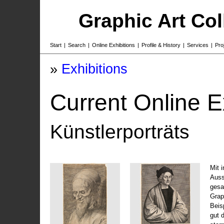
Graphic Art Co
Start
|
Search
|
Online Exhibitions
|
Profile & History
|
Services
|
Pro
»
Exhibitions
Current Online E
Künstlerporträts
Mit 
Auss
gesa
Grap
Beis
gut 