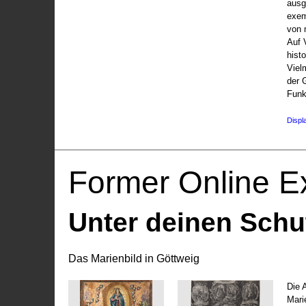
ausg
exem
von 
Auf V
hist
Viel
der 
Funk
Displ
Former Online Ex
Unter deinen Schu
Das Marienbild in Göttweig
Die 
Marie