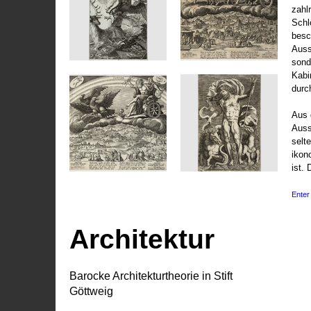
zahl
Schl
besc
Auss
sond
Kabi
durc
Aus 
Auss
selt
ikon
ist. 
Enter 
Architektur
Barocke Architekturtheorie in Stift
Göttweig