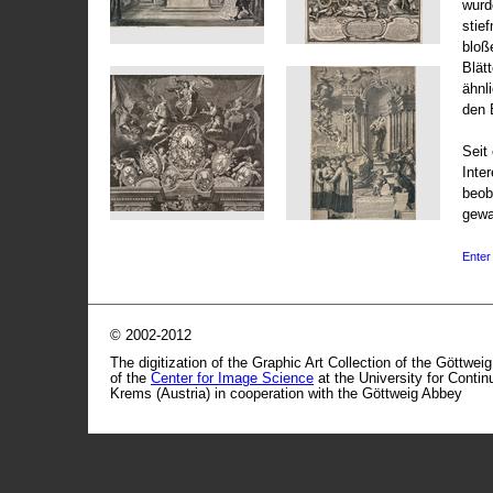
wurd
stie
bloß
Blät
ähnl
den 
Seit 
Inte
beob
gewa
Enter 
© 2002-2012
The digitization of the Graphic Art Collection of the Göttwei
of the
Center for Image Science
at the University for Conti
Krems (Austria) in cooperation with the Göttweig Abbey