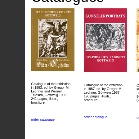
Catalogue of the exhibition
Catalogue of the exhibtion
C
in 1993, ed. by Gregor M.
in 1987, ed. by Gregor M.
i
Lechner and Werner
Lechner, Göttweig 1987,
L
Telesko, Göttweig 1993,
190 pages, illustr.,
9
242 pages, illustr.,
brochure.
b
brochure.
order catalogue
o
order catalogue