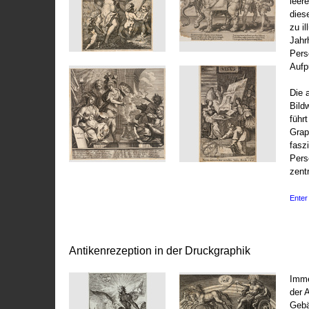
leer
dies
zu il
Jahr
Pers
Aufp
Die 
Bild
führ
Grap
fasz
Pers
zentr
Enter 
Antikenrezeption in der Druckgraphik
Imme
der 
Gebä