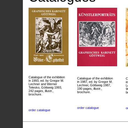
Catalogue of the exhibition
Catalogue of the exhibtion
C
in 1993, ed. by Gregor M.
in 1987, ed. by Gregor M.
i
Lechner and Werner
Lechner, Göttweig 1987,
L
Telesko, Göttweig 1993,
190 pages, illustr.,
9
242 pages, illustr.,
brochure.
b
brochure.
order catalogue
o
order catalogue