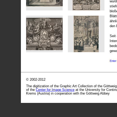
wurd
stie
bloß
Blät
ähnl
den 
Seit 
Inte
beob
gewa
Enter 
© 2002-2012
The digitization of the Graphic Art Collection of the Göttwei
of the
Center for Image Science
at the University for Conti
Krems (Austria) in cooperation with the Göttweig Abbey