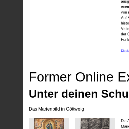
ausg
exem
von 
Auf V
hist
Viel
der 
Funk
Displ
Former Online Ex
Unter deinen Schu
Das Marienbild in Göttweig
Die 
Marie