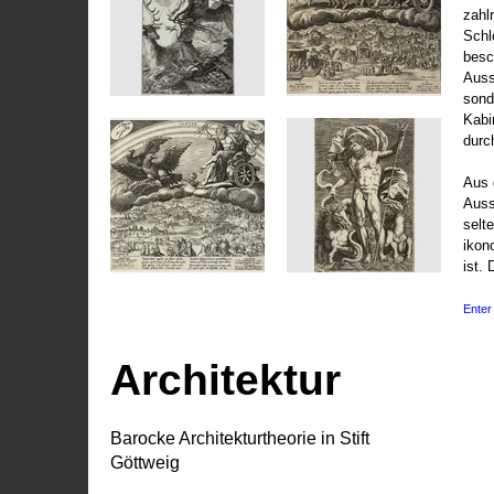
zahl
Schl
besc
Auss
sond
Kabi
durc
Aus 
Auss
selt
ikon
ist. 
Enter 
Architektur
Barocke Architekturtheorie in Stift
Göttweig