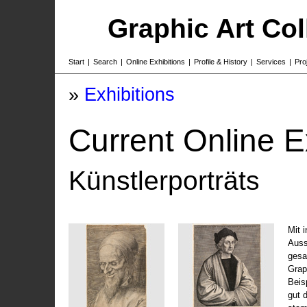
Graphic Art Co
Start
|
Search
|
Online Exhibitions
|
Profile & History
|
Services
|
Pro
»
Exhibitions
Current Online E
Künstlerporträts
Mit 
Auss
gesa
Grap
Beis
gut 