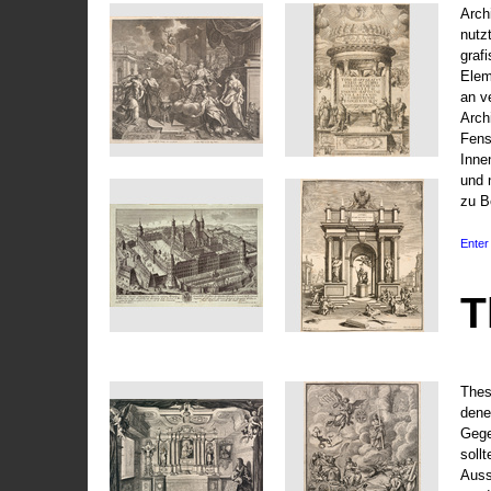
Arch
nutz
graf
Elem
an v
Arch
Fens
Inne
und 
zu B
Enter 
T
Thes
dene
Gege
soll
Auss