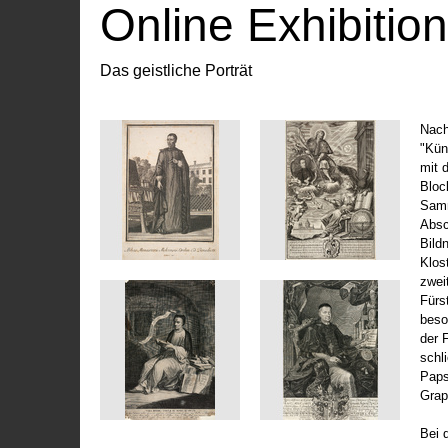
Online Exhibitio
Das geistliche Porträt
Nach
"Kün
mit 
Bloc
Samm
Absc
Bild
Klos
zwei
Fürs
beso
der 
schl
Paps
Grap
Bei 