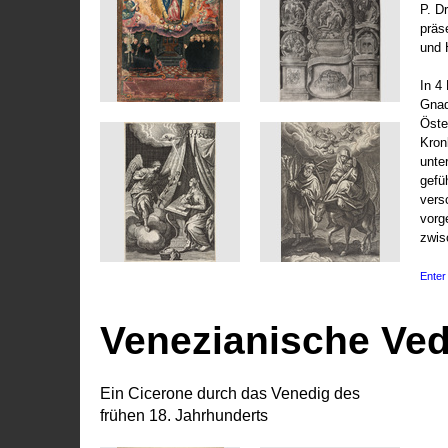
P. D
präs
und 
In 4
Gnad
Öste
Kronl
unte
gefü
vers
vorg
zwis
Enter 
Venezianische Ve
Ein Cicerone durch das Venedig des
frühen 18. Jahrhunderts