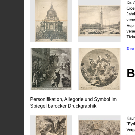
Die 
Cice
Jahr
vene
Repr
vene
Tizi
Enter 
B
Personifikation, Allegorie und Symbol im
Spiegel barocker Druckgraphik
Kaum
"Eyt
Vergä