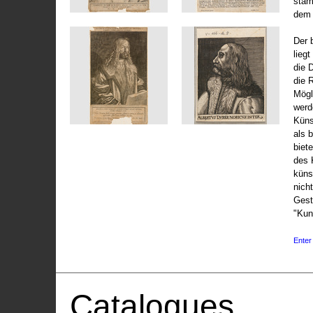
stam
dem 
Der 
liegt
die 
die 
Mögli
werd
Küns
als 
biet
des 
küns
nicht
Gest
"Kun
Enter 
Catalogues