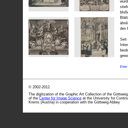
wurd
stie
bloß
Blät
ähnl
den 
Seit 
Inte
beob
gewa
Enter 
© 2002-2012
The digitization of the Graphic Art Collection of the Göttwei
of the
Center for Image Science
at the University for Conti
Krems (Austria) in cooperation with the Göttweig Abbey