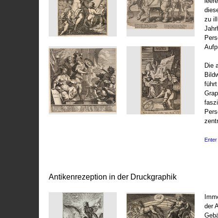
leer
dies
zu il
Jahr
Pers
Aufp
Die 
Bild
führ
Grap
fasz
Pers
zentr
Enter 
Antikenrezeption in der Druckgraphik
Imme
der 
Gebä