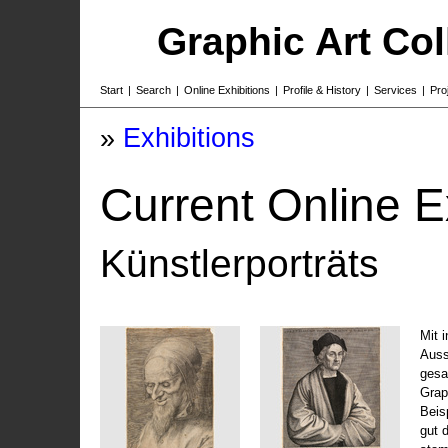
Graphic Art Co
Start
|
Search
|
Online Exhibitions
|
Profile & History
|
Services
|
Pro
»
Exhibitions
Current Online E
Künstlerporträts
Mit 
Auss
gesa
Grap
Beis
gut 