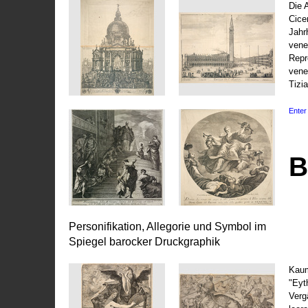
Die 
Cice
Jahr
vene
Repr
vene
Tizi
Enter 
B
Personifikation, Allegorie und Symbol im
Spiegel barocker Druckgraphik
Kaum
"Eyt
Vergä