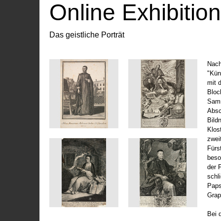
Online Exhibitio
Das geistliche Porträt
Nach
"Kün
mit 
Bloc
Samm
Absc
Bild
Klos
zwei
Fürs
beso
der 
schl
Paps
Grap
Bei 