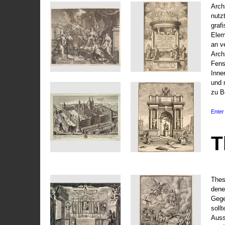
Arch
nutz
graf
Elem
an v
Arch
Fens
Inne
und 
zu B
Enter 
T
Thes
dene
Gege
soll
Auss