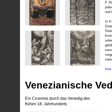
P. D
präs
und 
In 4
Gnad
Öste
Kronl
unte
gefü
vers
vorg
zwis
Enter 
Venezianische Ve
Ein Cicerone durch das Venedig des
frühen 18. Jahrhunderts