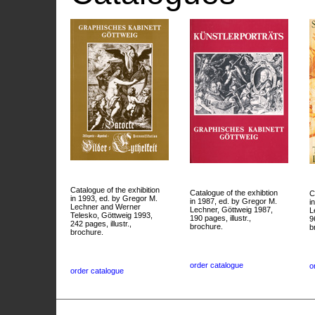
Catalogue of the exhibition
Catalogue of the exhibtion
C
in 1993, ed. by Gregor M.
in 1987, ed. by Gregor M.
i
Lechner and Werner
Lechner, Göttweig 1987,
L
Telesko, Göttweig 1993,
190 pages, illustr.,
9
242 pages, illustr.,
brochure.
b
brochure.
order catalogue
o
order catalogue