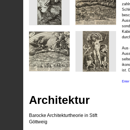
zahl
Schl
besc
Auss
sond
Kabi
durc
Aus 
Auss
selt
ikon
ist. 
Enter 
Architektur
Barocke Architekturtheorie in Stift
Göttweig