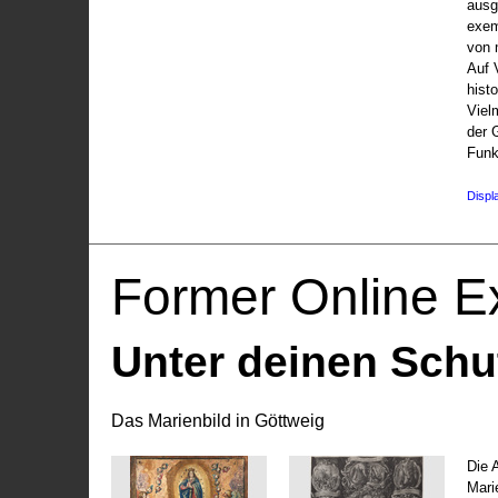
ausg
exem
von 
Auf V
hist
Viel
der 
Funk
Displ
Former Online Ex
Unter deinen Schu
Das Marienbild in Göttweig
Die 
Marie