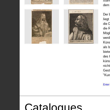
stam
dem 
Der 
liegt
die 
die 
Mögli
werd
Küns
als 
biet
des 
küns
nicht
Gest
"Kun
Enter 
Catalogues