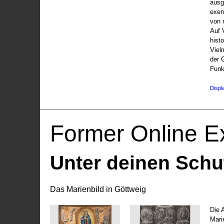
ausg
exem
von 
Auf V
hist
Viel
der 
Funk
Displ
Former Online Ex
Unter deinen Schu
Das Marienbild in Göttweig
Die 
Marie