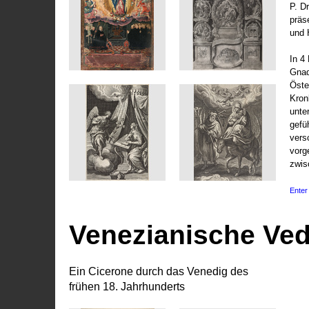
P. D
präs
und 
In 4
Gnad
Öste
Kronl
unte
gefü
vers
vorg
zwis
Enter 
Venezianische Ve
Ein Cicerone durch das Venedig des
frühen 18. Jahrhunderts