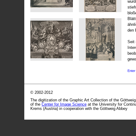
wurd
stie
bloß
Blät
ähnl
den 
Seit 
Inte
beob
gewa
Enter 
© 2002-2012
The digitization of the Graphic Art Collection of the Göttwei
of the
Center for Image Science
at the University for Conti
Krems (Austria) in cooperation with the Göttweig Abbey