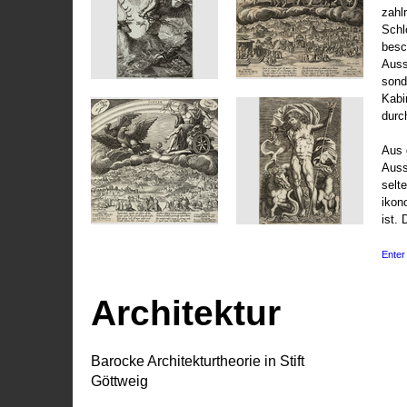
zahl
Schl
besc
Auss
sond
Kabi
durc
Aus 
Auss
selt
ikon
ist. 
Enter 
Architektur
Barocke Architekturtheorie in Stift
Göttweig