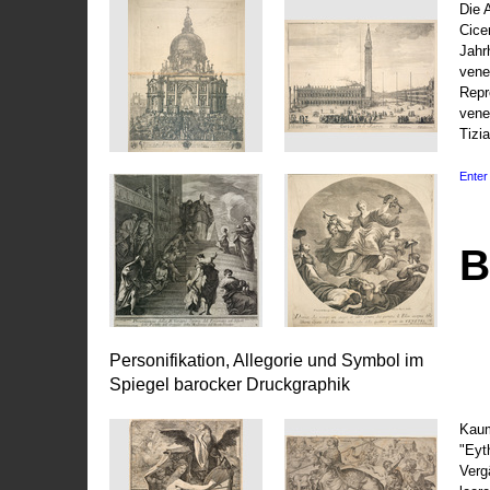
Die 
Cice
Jahr
vene
Repr
vene
Tizi
Enter 
B
Personifikation, Allegorie und Symbol im
Spiegel barocker Druckgraphik
Kaum
"Eyt
Vergä