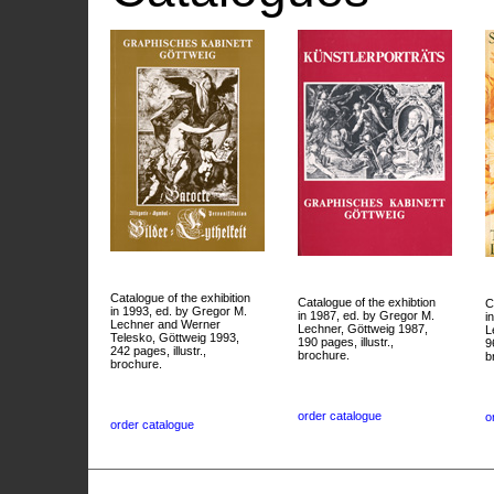
Catalogue of the exhibition
Catalogue of the exhibtion
C
in 1993, ed. by Gregor M.
in 1987, ed. by Gregor M.
i
Lechner and Werner
Lechner, Göttweig 1987,
L
Telesko, Göttweig 1993,
190 pages, illustr.,
9
242 pages, illustr.,
brochure.
b
brochure.
order catalogue
o
order catalogue