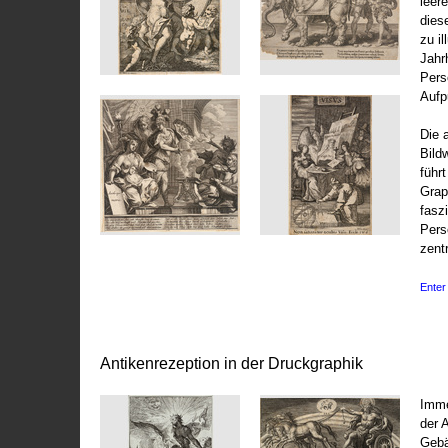
leer
dies
zu il
Jahr
Pers
Aufp
Die 
Bild
führ
Grap
fasz
Pers
zentr
Enter 
Antikenrezeption in der Druckgraphik
Imme
der 
Gebä