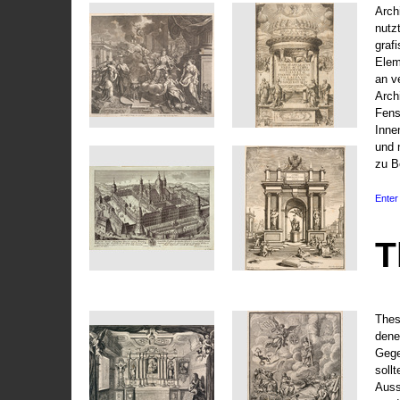
Arch
nutz
graf
Elem
an v
Arch
Fens
Inne
und 
zu B
Enter 
T
Thes
dene
Gege
soll
Auss