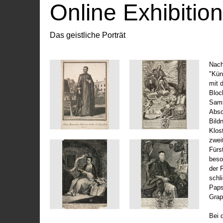
Online Exhibitio
Das geistliche Porträt
Nach
"Kün
mit 
Bloc
Samm
Absc
Bild
Klos
zwei
Fürs
beso
der 
schl
Paps
Grap
Bei 