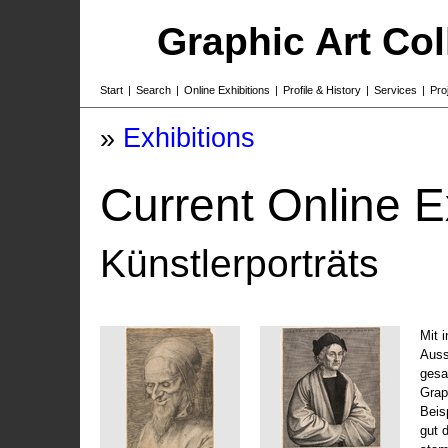
Graphic Art Co
Start
|
Search
|
Online Exhibitions
|
Profile & History
|
Services
|
Pro
»
Exhibitions
Current Online E
Künstlerporträts
Mit 
Auss
gesa
Grap
Beis
gut 