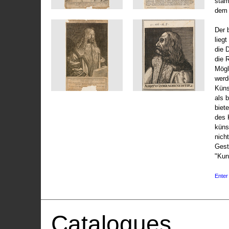
stam
dem 
Der 
liegt
die 
die 
Mögli
werd
Küns
als 
biet
des 
küns
nicht
Gest
"Kun
Enter 
Catalogues