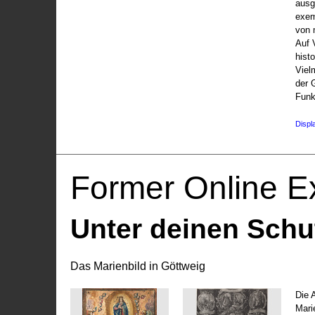
ausg
exem
von 
Auf V
hist
Viel
der 
Funk
Displ
Former Online Ex
Unter deinen Schu
Das Marienbild in Göttweig
Die 
Marie