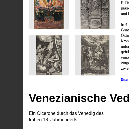
P. D
präs
und 
In 4
Gnad
Öste
Kronl
unte
gefü
vers
vorg
zwis
Enter 
Venezianische Ve
Ein Cicerone durch das Venedig des
frühen 18. Jahrhunderts