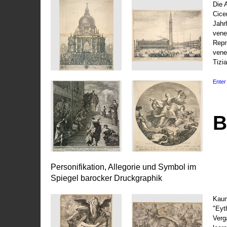
Die 
Cice
Jahr
vene
Repr
vene
Tizi
Enter 
B
Personifikation, Allegorie und Symbol im
Spiegel barocker Druckgraphik
Kaum
"Eyt
Vergä