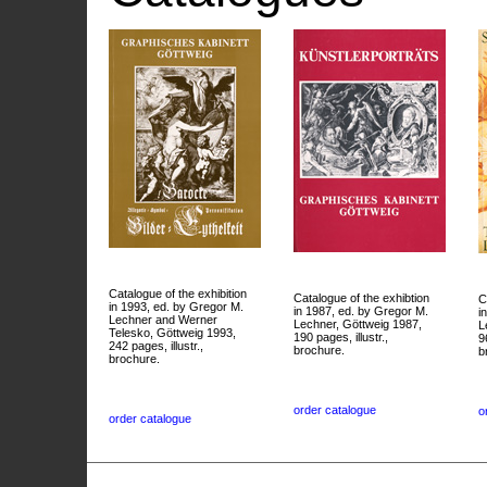
Catalogue of the exhibition
Catalogue of the exhibtion
C
in 1993, ed. by Gregor M.
in 1987, ed. by Gregor M.
i
Lechner and Werner
Lechner, Göttweig 1987,
L
Telesko, Göttweig 1993,
190 pages, illustr.,
9
242 pages, illustr.,
brochure.
b
brochure.
order catalogue
o
order catalogue