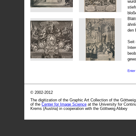
wurd
stie
bloß
Blät
ähnl
den 
Seit 
Inte
beob
gewa
Enter 
© 2002-2012
The digitization of the Graphic Art Collection of the Göttwei
of the
Center for Image Science
at the University for Conti
Krems (Austria) in cooperation with the Göttweig Abbey