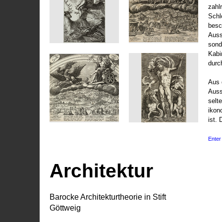
zahl
Schl
besc
Auss
sond
Kabi
durc
Aus 
Auss
selt
ikon
ist. 
Enter 
Architektur
Barocke Architekturtheorie in Stift
Göttweig