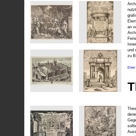
Arch
nutz
graf
Elem
an v
Arch
Fens
Inne
und 
zu B
Enter 
T
Thes
dene
Gege
soll
Auss