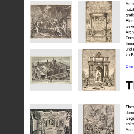
Arch
nutz
graf
Elem
an v
Arch
Fens
Inne
und 
zu B
Enter 
T
Thes
dene
Gege
soll
Auss