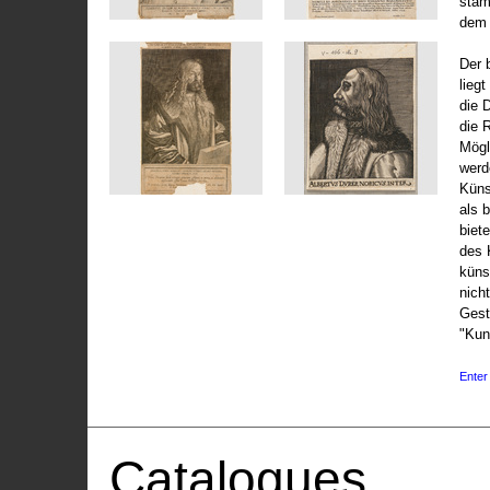
stam
dem 
Der 
liegt
die 
die 
Mögli
werd
Küns
als 
biet
des 
küns
nicht
Gest
"Kun
Enter 
Catalogues