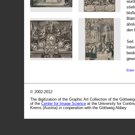
wurd
stie
bloß
Blät
ähnl
den 
Seit 
Inte
beob
gewa
Enter 
© 2002-2012
The digitization of the Graphic Art Collection of the Göttwei
of the
Center for Image Science
at the University for Conti
Krems (Austria) in cooperation with the Göttweig Abbey