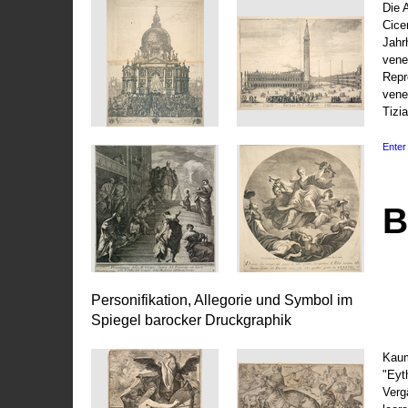
Die 
Cice
Jahr
vene
Repr
vene
Tizi
Enter 
B
Personifikation, Allegorie und Symbol im
Spiegel barocker Druckgraphik
Kaum
"Eyt
Vergä