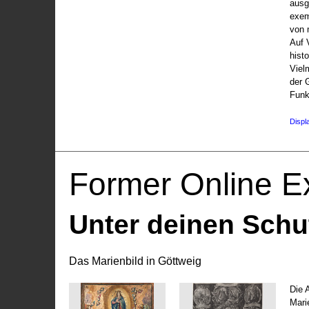
ausg
exem
von 
Auf V
hist
Viel
der 
Funk
Displ
Former Online Ex
Unter deinen Schu
Das Marienbild in Göttweig
Die 
Marie