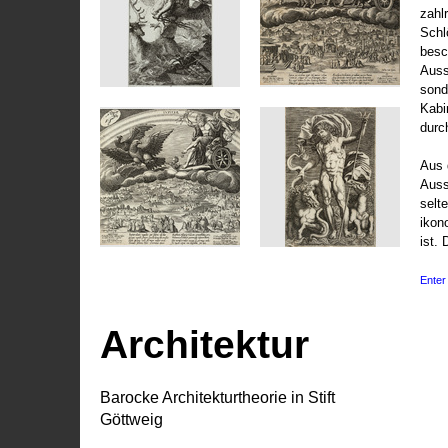
zahl
Schl
besc
Auss
sond
Kabi
durc
Aus 
Auss
selt
ikon
ist. 
Enter 
Architektur
Barocke Architekturtheorie in Stift
Göttweig