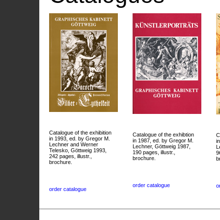
Catalogue of the exhibition
Catalogue of the exhibtion
C
in 1993, ed. by Gregor M.
in 1987, ed. by Gregor M.
i
Lechner and Werner
Lechner, Göttweig 1987,
L
Telesko, Göttweig 1993,
190 pages, illustr.,
9
242 pages, illustr.,
brochure.
b
brochure.
order catalogue
o
order catalogue