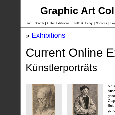
Graphic Art Co
Start
|
Search
|
Online Exhibitions
|
Profile & History
|
Services
|
Pro
»
Exhibitions
Current Online E
Künstlerporträts
Mit 
Auss
gesa
Grap
Beis
gut 