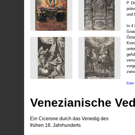
P. D
präs
und 
In 4
Gnad
Öste
Kronl
unte
gefü
vers
vorg
zwis
Enter 
Venezianische Ve
Ein Cicerone durch das Venedig des
frühen 18. Jahrhunderts