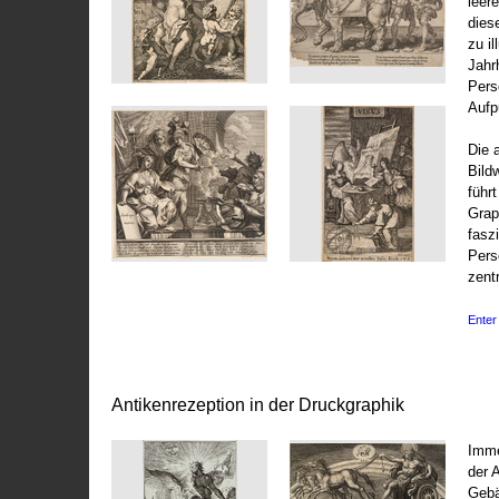
leer
dies
zu il
Jahr
Pers
Aufp
Die 
Bild
führ
Grap
fasz
Pers
zentr
Enter 
Antikenrezeption in der Druckgraphik
Imme
der 
Gebä