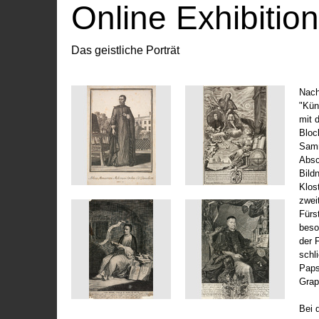
Online Exhibitio
Das geistliche Porträt
Nach
"Kün
mit 
Bloc
Samm
Absc
Bild
Klos
zwei
Fürs
beso
der 
schl
Paps
Grap
Bei 