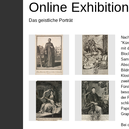
Online Exhibitio
Das geistliche Porträt
Nach
"Kün
mit 
Bloc
Samm
Absc
Bild
Klos
zwei
Fürs
beso
der 
schl
Paps
Grap
Bei 