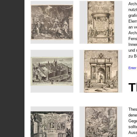
Arch
nutz
graf
Elem
an v
Arch
Fens
Inne
und 
zu B
Enter 
T
Thes
dene
Gege
soll
Auss