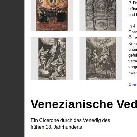
P. D
präs
und 
In 4
Gnad
Öste
Kronl
unte
gefü
vers
vorg
zwis
Enter 
Venezianische Ve
Ein Cicerone durch das Venedig des
frühen 18. Jahrhunderts