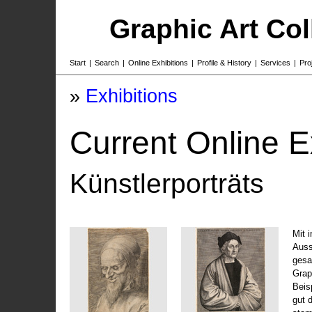
Graphic Art Co
Start
|
Search
|
Online Exhibitions
|
Profile & History
|
Services
|
Pro
»
Exhibitions
Current Online E
Künstlerporträts
Mit 
Auss
gesa
Grap
Beis
gut 