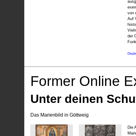
ausg
exem
von 
Auf V
hist
Viel
der 
Funk
Displ
Former Online Ex
Unter deinen Schu
Das Marienbild in Göttweig
Die 
Marie