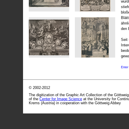
wurd
stie
bloß
Blät
ähnl
den 
Seit 
Inte
beob
gewa
Enter 
© 2002-2012
The digitization of the Graphic Art Collection of the Göttwei
of the
Center for Image Science
at the University for Conti
Krems (Austria) in cooperation with the Göttweig Abbey