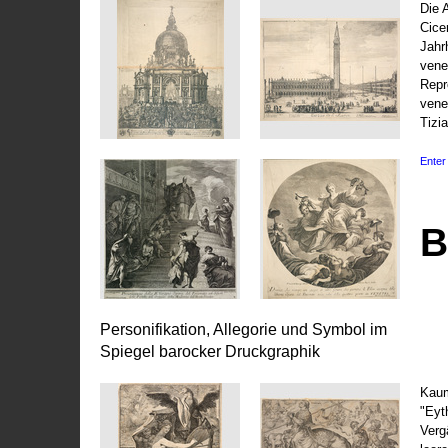
Die 
Cice
Jahr
vene
Repr
vene
Tizi
Enter 
B
Personifikation, Allegorie und Symbol im
Spiegel barocker Druckgraphik
Kaum
"Eyt
Vergä