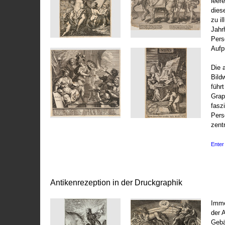
leer
dies
zu il
Jahr
Pers
Aufp
Die 
Bild
führ
Grap
fasz
Pers
zentr
Enter 
Antikenrezeption in der Druckgraphik
Imme
der 
Gebä