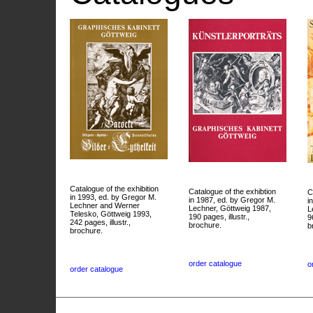
Catalogue of the exhibition
Catalogue of the exhibtion
C
in 1993, ed. by Gregor M.
in 1987, ed. by Gregor M.
i
Lechner and Werner
Lechner, Göttweig 1987,
L
Telesko, Göttweig 1993,
190 pages, illustr.,
9
242 pages, illustr.,
brochure.
b
brochure.
order catalogue
o
order catalogue