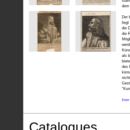
stam
dem 
Der 
liegt
die 
die 
Mögli
werd
Küns
als 
biet
des 
küns
nicht
Gest
"Kun
Enter 
Catalogues