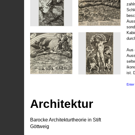
zahl
Schl
besc
Auss
sond
Kabi
durc
Aus 
Auss
selt
ikon
ist. 
Enter 
Architektur
Barocke Architekturtheorie in Stift
Göttweig