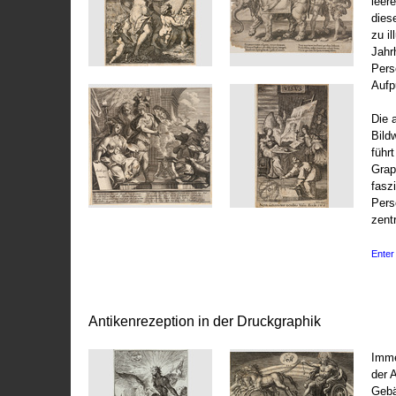
leer
dies
zu il
Jahr
Pers
Aufp
Die 
Bild
führ
Grap
fasz
Pers
zentr
Enter 
Antikenrezeption in der Druckgraphik
Imme
der 
Gebä