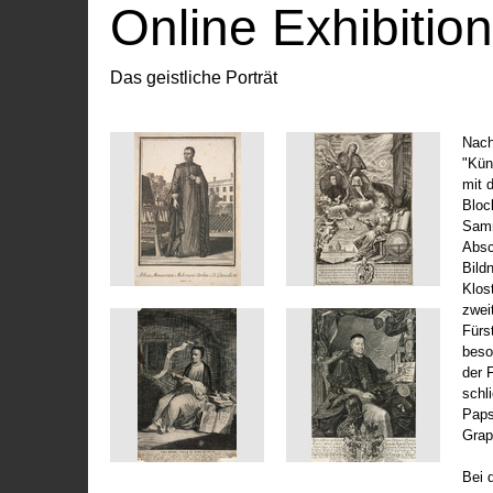
Online Exhibitio
Das geistliche Porträt
Nach
"Kün
mit 
Bloc
Samm
Absc
Bild
Klos
zwei
Fürs
beso
der 
schl
Paps
Grap
Bei 