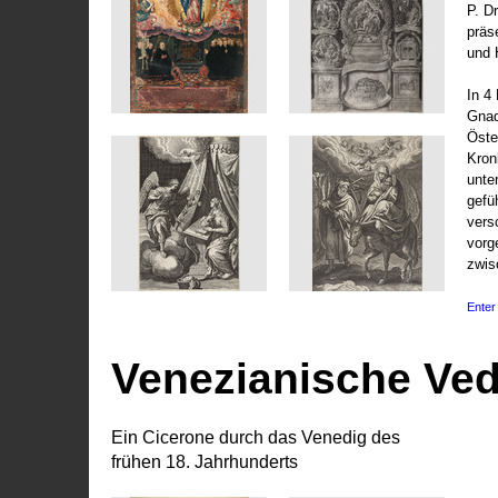
P. D
präs
und 
In 4
Gnad
Öste
Kronl
unte
gefü
vers
vorg
zwis
Enter 
Venezianische Ve
Ein Cicerone durch das Venedig des
frühen 18. Jahrhunderts