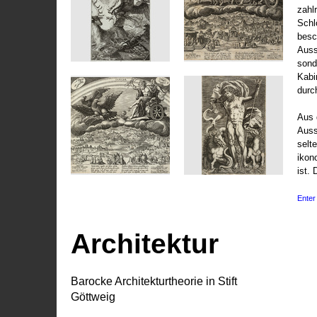
zahl
Schl
besc
Auss
sond
Kabi
durc
Aus 
Auss
selt
ikon
ist. 
Enter 
Architektur
Barocke Architekturtheorie in Stift
Göttweig