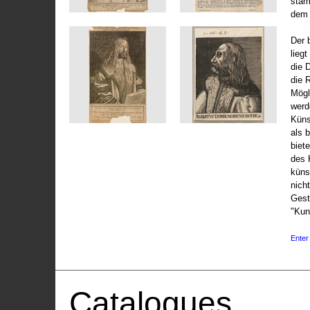
stam
dem 
Der 
liegt
die 
die 
Mögli
werd
Küns
als 
biet
des 
küns
nicht
Gest
"Kun
Enter 
Catalogues