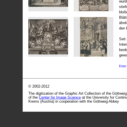
wurd
stie
bloß
Blät
ähnl
den 
Seit 
Inte
beob
gewa
Enter 
© 2002-2012
The digitization of the Graphic Art Collection of the Göttwei
of the
Center for Image Science
at the University for Conti
Krems (Austria) in cooperation with the Göttweig Abbey