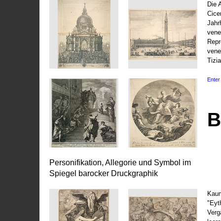
Die 
Cice
Jahr
vene
Repr
vene
Tizi
Enter 
B
Personifikation, Allegorie und Symbol im
Spiegel barocker Druckgraphik
Kaum
"Eyt
Vergä