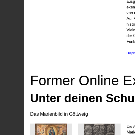
ausg
exem
von 
Auf V
hist
Viel
der 
Funk
Displ
Former Online Ex
Unter deinen Schu
Das Marienbild in Göttweig
Die 
Marie