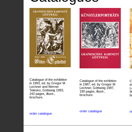
Catalogue of the exhibition
Catalogue of the exhibtion
C
in 1993, ed. by Gregor M.
in 1987, ed. by Gregor M.
i
Lechner and Werner
Lechner, Göttweig 1987,
L
Telesko, Göttweig 1993,
190 pages, illustr.,
9
242 pages, illustr.,
brochure.
b
brochure.
order catalogue
o
order catalogue