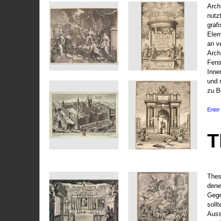
Arch
nutz
graf
Elem
an v
Arch
Fens
Inne
und 
zu B
Enter 
T
Thes
dene
Gege
soll
Auss