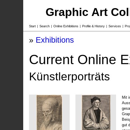
Graphic Art Co
Start
|
Search
|
Online Exhibitions
|
Profile & History
|
Services
|
Pro
»
Exhibitions
Current Online E
Künstlerporträts
Mit 
Auss
gesa
Grap
Beis
gut 