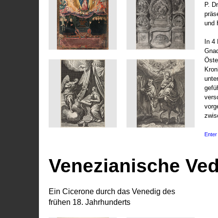
P. D
präs
und 
In 4
Gnad
Öste
Kronl
unte
gefü
vers
vorg
zwis
Enter 
Venezianische Ve
Ein Cicerone durch das Venedig des
frühen 18. Jahrhunderts