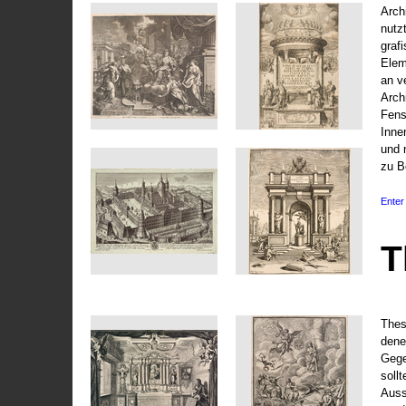
Arch
nutz
graf
Elem
an v
Arch
Fens
Inne
und 
zu B
Enter 
T
Thes
dene
Gege
soll
Auss