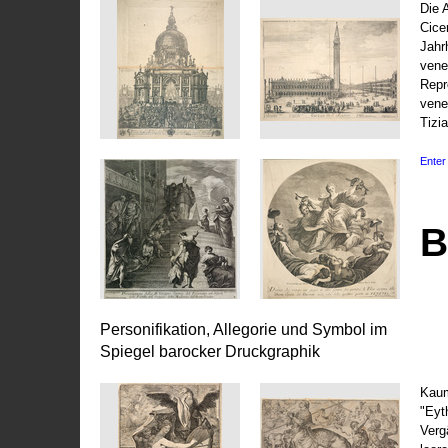
Die 
Cice
Jahr
vene
Repr
vene
Tizi
Enter 
B
Personifikation, Allegorie und Symbol im
Spiegel barocker Druckgraphik
Kaum
"Eyt
Vergä