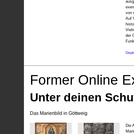
ausg
exem
von 
Auf V
hist
Viel
der 
Funk
Displ
Former Online Ex
Unter deinen Schu
Das Marienbild in Göttweig
Die 
Marie