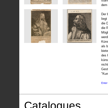
stam
dem 
Der 
liegt
die 
die 
Mögli
werd
Küns
als 
biet
des 
küns
nicht
Gest
"Kun
Enter 
Catalogues