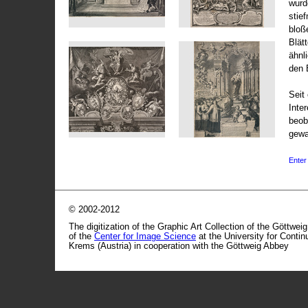
wurd
stie
bloß
Blät
ähnl
den 
Seit 
Inte
beob
gewa
Enter 
© 2002-2012
The digitization of the Graphic Art Collection of the Göttwei
of the
Center for Image Science
at the University for Conti
Krems (Austria) in cooperation with the Göttweig Abbey