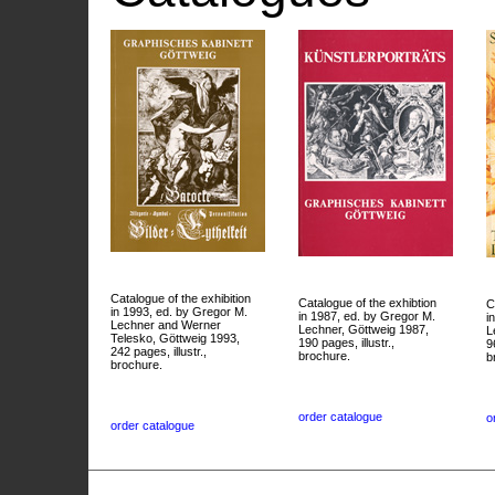
Catalogue of the exhibition
Catalogue of the exhibtion
C
in 1993, ed. by Gregor M.
in 1987, ed. by Gregor M.
i
Lechner and Werner
Lechner, Göttweig 1987,
L
Telesko, Göttweig 1993,
190 pages, illustr.,
9
242 pages, illustr.,
brochure.
b
brochure.
order catalogue
o
order catalogue