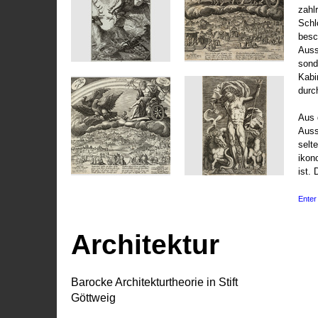
zahl
Schl
besc
Auss
sond
Kabi
durc
Aus 
Auss
selt
ikon
ist. 
Enter 
Architektur
Barocke Architekturtheorie in Stift
Göttweig