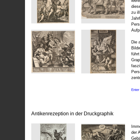
leer
dies
zu il
Jahr
Pers
Aufp
Die 
Bild
führ
Grap
fasz
Pers
zentr
Enter 
Antikenrezeption in der Druckgraphik
Imme
der 
Gebä