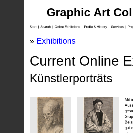
Graphic Art Co
Start
|
Search
|
Online Exhibitions
|
Profile & History
|
Services
|
Pro
»
Exhibitions
Current Online E
Künstlerporträts
Mit 
Auss
gesa
Grap
Beis
gut 