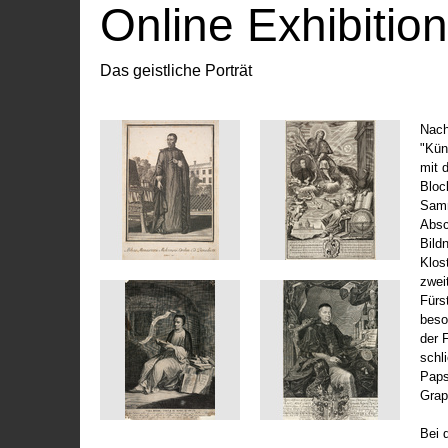
Online Exhibitio
Das geistliche Porträt
Nach
"Kün
mit 
Bloc
Samm
Absc
Bild
Klos
zwei
Fürs
beso
der 
schl
Paps
Grap
Bei 