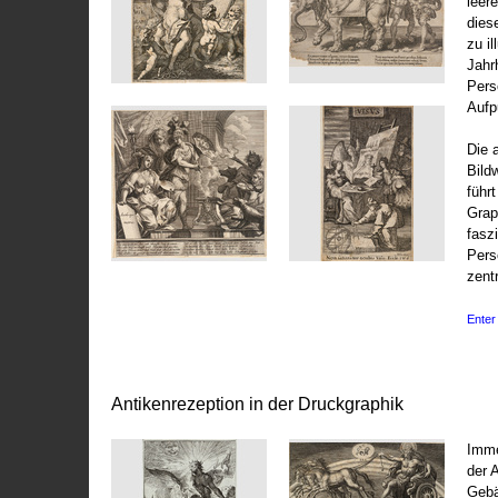
leer
dies
zu il
Jahr
Pers
Aufp
Die 
Bild
führ
Grap
fasz
Pers
zentr
Enter 
Antikenrezeption in der Druckgraphik
Imme
der 
Gebä