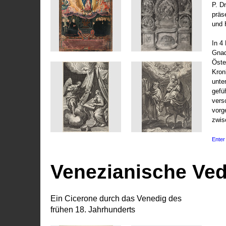
P. D
präs
und 
In 4
Gnad
Öste
Kronl
unte
gefü
vers
vorg
zwis
Enter 
Venezianische Ve
Ein Cicerone durch das Venedig des
frühen 18. Jahrhunderts