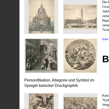
Die 
Cice
Jahr
vene
Repr
vene
Tizi
Enter 
B
Personifikation, Allegorie und Symbol im
Spiegel barocker Druckgraphik
Kaum
"Eyt
Vergä