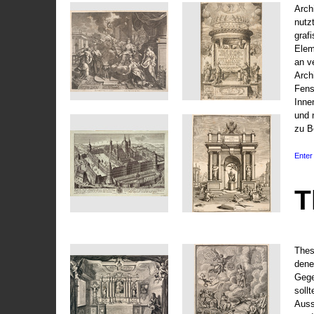
Arch
nutz
graf
Elem
an v
Arch
Fens
Inne
und 
zu B
Enter 
T
Thes
dene
Gege
soll
Auss