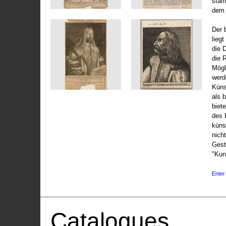
stam
dem 
Der 
liegt
die 
die 
Mögli
werd
Küns
als 
biet
des 
küns
nicht
Gest
"Kun
Enter 
Catalogues