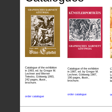
Catalogue of the exhibition
Catalogue of the exhibtion
C
in 1993, ed. by Gregor M.
in 1987, ed. by Gregor M.
i
Lechner and Werner
Lechner, Göttweig 1987,
L
Telesko, Göttweig 1993,
190 pages, illustr.,
9
242 pages, illustr.,
brochure.
b
brochure.
order catalogue
o
order catalogue