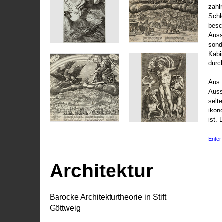
zahl
Schl
besc
Auss
sond
Kabi
durc
Aus 
Auss
selt
ikon
ist. 
Enter 
Architektur
Barocke Architekturtheorie in Stift
Göttweig