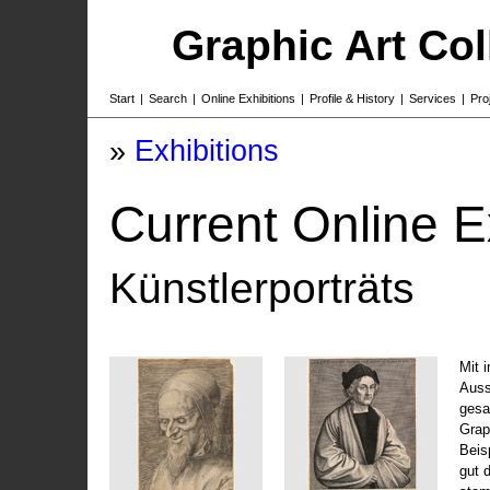
Graphic Art Co
Start
|
Search
|
Online Exhibitions
|
Profile & History
|
Services
|
Pro
»
Exhibitions
Current Online E
Künstlerporträts
Mit 
Auss
gesa
Grap
Beis
gut 