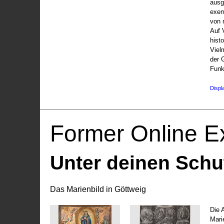
ausg
exem
von 
Auf V
hist
Viel
der 
Funk
Displ
Former Online Ex
Unter deinen Schu
Das Marienbild in Göttweig
Die 
Marie