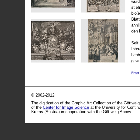
wurd
stie
bloß
Blät
ähnl
den 
Seit 
Inte
beob
gewa
Enter 
© 2002-2012
The digitization of the Graphic Art Collection of the Göttwei
of the
Center for Image Science
at the University for Conti
Krems (Austria) in cooperation with the Göttweig Abbey