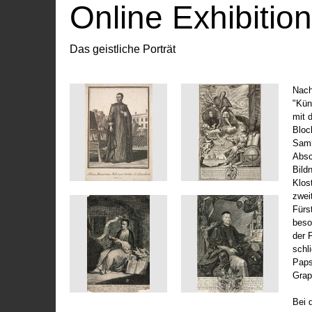
Online Exhibitio
Das geistliche Porträt
Nach
"Kün
mit 
Bloc
Samm
Absc
Bild
Klos
zwei
Fürs
beso
der 
schl
Paps
Grap
Bei 