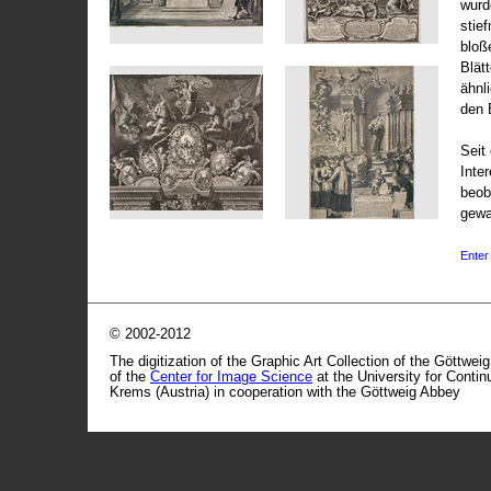
wurd
stie
bloß
Blät
ähnl
den 
Seit 
Inte
beob
gewa
Enter 
© 2002-2012
The digitization of the Graphic Art Collection of the Göttwei
of the
Center for Image Science
at the University for Conti
Krems (Austria) in cooperation with the Göttweig Abbey