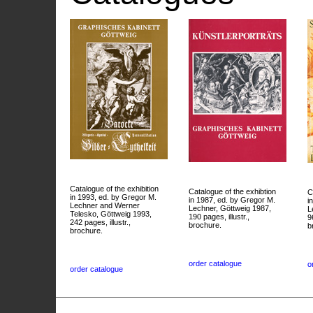
Catalogue of the exhibition
Catalogue of the exhibtion
C
in 1993, ed. by Gregor M.
in 1987, ed. by Gregor M.
i
Lechner and Werner
Lechner, Göttweig 1987,
L
Telesko, Göttweig 1993,
190 pages, illustr.,
9
242 pages, illustr.,
brochure.
b
brochure.
order catalogue
o
order catalogue