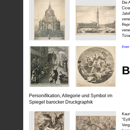
Die 
Cice
Jahr
vene
Repr
vene
Tizi
Enter 
B
Personifikation, Allegorie und Symbol im
Spiegel barocker Druckgraphik
Kaum
"Eyt
Vergä