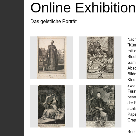
Online Exhibitio
Das geistliche Porträt
Nach
"Kün
mit 
Bloc
Samm
Absc
Bild
Klos
zwei
Fürs
beso
der 
schl
Paps
Grap
Bei 