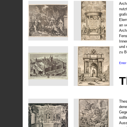
Arch
nutz
graf
Elem
an v
Arch
Fens
Inne
und 
zu B
Enter 
T
Thes
dene
Gege
soll
Auss