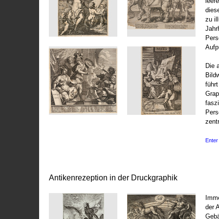
leer
dies
zu il
Jahr
Pers
Aufp
Die 
Bild
führ
Grap
fasz
Pers
zentr
Enter 
Antikenrezeption in der Druckgraphik
Imme
der 
Gebä