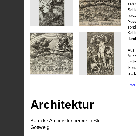
zahl
Schl
besc
Auss
sond
Kabi
durc
Aus 
Auss
selt
ikon
ist. 
Enter 
Architektur
Barocke Architekturtheorie in Stift
Göttweig