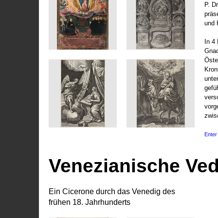
P. D
präs
und 
In 4
Gnad
Öste
Kronl
unte
gefü
vers
vorg
zwis
Enter 
Venezianische Ve
Ein Cicerone durch das Venedig des
frühen 18. Jahrhunderts