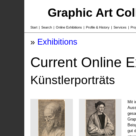
Graphic Art Co
Start
|
Search
|
Online Exhibitions
|
Profile & History
|
Services
|
Pro
»
Exhibitions
Current Online E
Künstlerporträts
Mit 
Auss
gesa
Grap
Beis
gut 