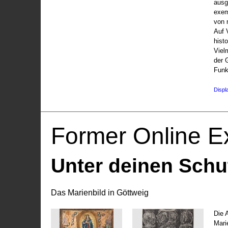
ausg
exem
von 
Auf V
hist
Viel
der 
Funk
Displ
Former Online Ex
Unter deinen Schu
Das Marienbild in Göttweig
Die 
Marie