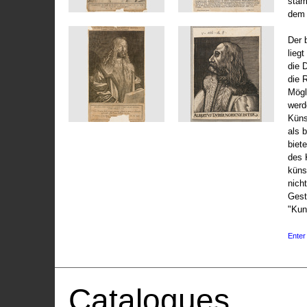
stam
dem 
Der 
liegt
die 
die 
Mögli
werd
Küns
als 
biet
des 
küns
nicht
Gest
"Kun
Enter 
Catalogues