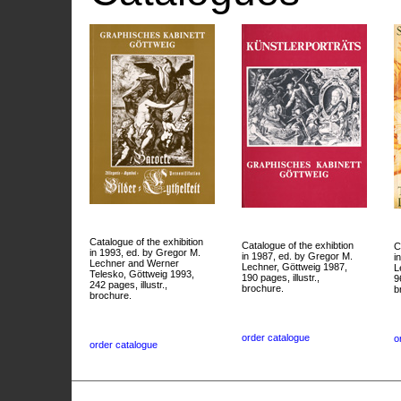
Catalogue of the exhibition
Catalogue of the exhibtion
C
in 1993, ed. by Gregor M.
in 1987, ed. by Gregor M.
i
Lechner and Werner
Lechner, Göttweig 1987,
L
Telesko, Göttweig 1993,
190 pages, illustr.,
9
242 pages, illustr.,
brochure.
b
brochure.
order catalogue
o
order catalogue