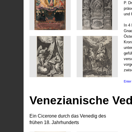
P. D
präs
und 
In 4
Gnad
Öste
Kronl
unte
gefü
vers
vorg
zwis
Enter 
Venezianische Ve
Ein Cicerone durch das Venedig des
frühen 18. Jahrhunderts