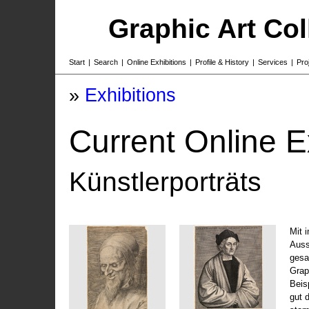
Graphic Art Co
Start
|
Search
|
Online Exhibitions
|
Profile & History
|
Services
|
Pro
»
Exhibitions
Current Online E
Künstlerporträts
Mit 
Auss
gesa
Grap
Beis
gut 