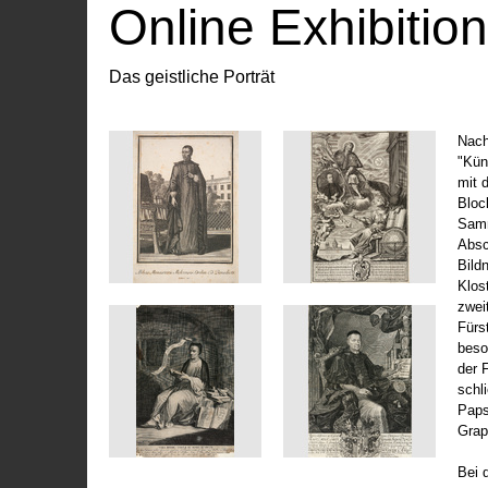
Online Exhibitio
Das geistliche Porträt
Nach
"Kün
mit 
Bloc
Samm
Absc
Bild
Klos
zwei
Fürs
beso
der 
schl
Paps
Grap
Bei 