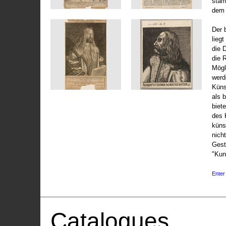
stam
dem 
Der 
liegt
die 
die 
Mögli
werd
Küns
als 
biet
des 
küns
nicht
Gest
"Kun
Enter 
Catalogues