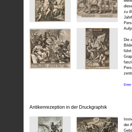
leer
dies
zu il
Jahr
Pers
Aufp
Die 
Bild
führ
Grap
fasz
Pers
zentr
Enter 
Antikenrezeption in der Druckgraphik
Imme
der 
Gebä