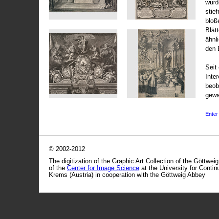
wurd
stie
bloß
Blät
ähnl
den 
Seit 
Inte
beob
gewa
Enter 
© 2002-2012
The digitization of the Graphic Art Collection of the Göttwei
of the
Center for Image Science
at the University for Conti
Krems (Austria) in cooperation with the Göttweig Abbey