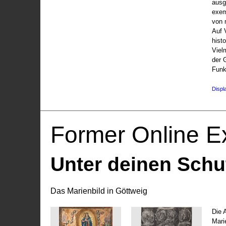
ausg
exem
von 
Auf V
hist
Viel
der 
Funk
Displ
Former Online Ex
Unter deinen Schu
Das Marienbild in Göttweig
Die 
Marie