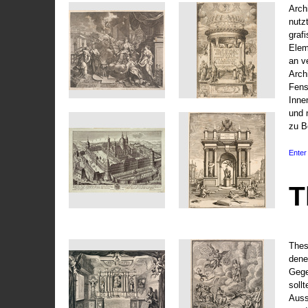
Arch
nutz
graf
Elem
an v
Arch
Fens
Inne
und 
zu B
Enter 
T
Thes
dene
Gege
soll
Auss