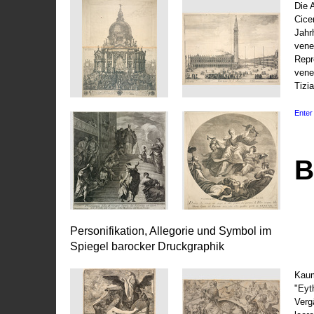
Die 
Cice
Jahr
vene
Repr
vene
Tizi
Enter 
B
Personifikation, Allegorie und Symbol im
Spiegel barocker Druckgraphik
Kaum
"Eyt
Vergä