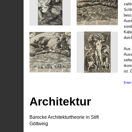
zahl
Schl
besc
Auss
sond
Kabi
durc
Aus 
Auss
selt
ikon
ist. 
Enter 
Architektur
Barocke Architekturtheorie in Stift
Göttweig