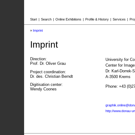
Start
|
Search
|
Online Exhibitions
|
Profile & History
|
Services
|
Pro
»
Imprint
Imprint
Direction:
University for C
Prof. Dr. Oliver Grau
Center for Imag
Dr. Karl-Dorrek-
Project coordination:
Dr. des. Christian Berndt
A-3500 Krems
Digitisation center:
Phone: +43 (0)2
Wendy Coones
graphik.online@dona
http://www.donau-uni