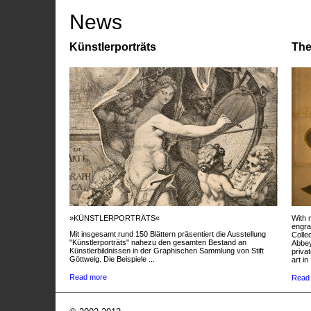
News
Künstlerporträts
The
»KÜNSTLERPORTRÄTS«
With 
engra
Mit insgesamt rund 150 Blättern präsentiert die Ausstellung
Colle
"Künstlerporträts" nahezu den gesamten Bestand an
Abbey
Künstlerbildnissen in der Graphischen Sammlung von Stift
privat
Göttweig. Die Beispiele ...
art in 
Read more
Read