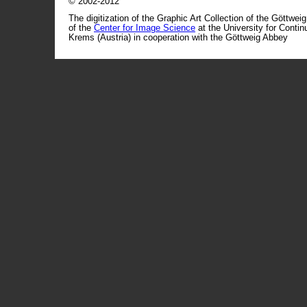
© 2002-2012
The digitization of the Graphic Art Collection of the Göttwei
of the
Center for Image Science
at the University for Conti
Krems (Austria) in cooperation with the Göttweig Abbey