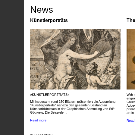
News
Künstlerporträts
The
»KÜNSTLERPORTRÄTS«
With 
engra
Mit insgesamt rund 150 Blättern präsentiert die Ausstellung
Colle
"Künstlerporträts" nahezu den gesamten Bestand an
Abbey
Künstlerbildnissen in der Graphischen Sammlung von Stift
privat
Göttweig. Die Beispiele ...
art in 
Read more
Read