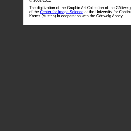
© 2002-2012
The digitization of the Graphic Art Collection of the Göttwei
of the
Center for Image Science
at the University for Conti
Krems (Austria) in cooperation with the Göttweig Abbey