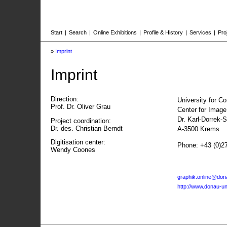
Start
|
Search
|
Online Exhibitions
|
Profile & History
|
Services
|
Pro
»
Imprint
Imprint
Direction:
University for C
Prof. Dr. Oliver Grau
Center for Imag
Dr. Karl-Dorrek-
Project coordination:
Dr. des. Christian Berndt
A-3500 Krems
Digitisation center:
Phone: +43 (0)2
Wendy Coones
graphik.online@dona
http://www.donau-uni