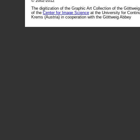
© 2002-2012
The digitization of the Graphic Art Collection of the Göttwei
of the
Center for Image Science
at the University for Conti
Krems (Austria) in cooperation with the Göttweig Abbey