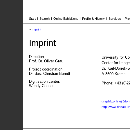
Start
|
Search
|
Online Exhibitions
|
Profile & History
|
Services
|
Pro
»
Imprint
Imprint
Direction:
University for C
Prof. Dr. Oliver Grau
Center for Imag
Dr. Karl-Dorrek-
Project coordination:
Dr. des. Christian Berndt
A-3500 Krems
Digitisation center:
Phone: +43 (0)2
Wendy Coones
graphik.online@dona
http://www.donau-uni