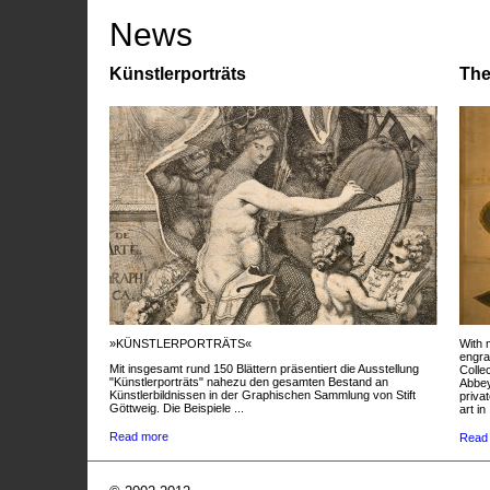
News
Künstlerporträts
The
»KÜNSTLERPORTRÄTS«
With 
engra
Mit insgesamt rund 150 Blättern präsentiert die Ausstellung
Colle
"Künstlerporträts" nahezu den gesamten Bestand an
Abbey
Künstlerbildnissen in der Graphischen Sammlung von Stift
privat
Göttweig. Die Beispiele ...
art in 
Read more
Read