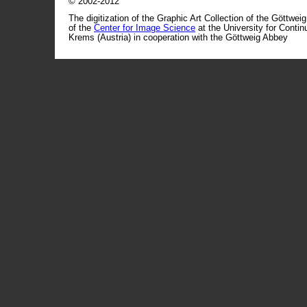
© 2002-2012
The digitization of the Graphic Art Collection of the Göttwei
of the
Center for Image Science
at the University for Conti
Krems (Austria) in cooperation with the Göttweig Abbey