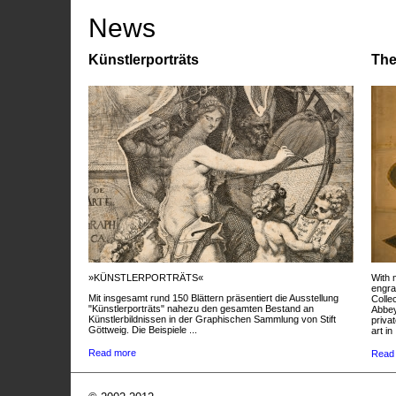
News
Künstlerporträts
The
»KÜNSTLERPORTRÄTS«
With 
engra
Mit insgesamt rund 150 Blättern präsentiert die Ausstellung
Colle
"Künstlerporträts" nahezu den gesamten Bestand an
Abbey
Künstlerbildnissen in der Graphischen Sammlung von Stift
privat
Göttweig. Die Beispiele ...
art in 
Read more
Read