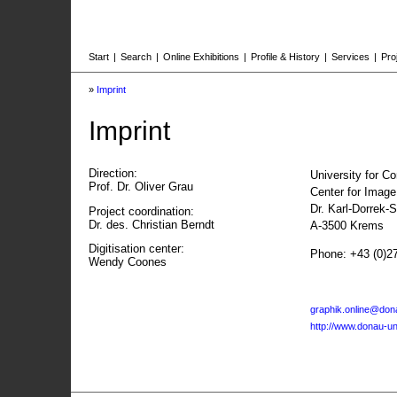
Start
|
Search
|
Online Exhibitions
|
Profile & History
|
Services
|
Pro
»
Imprint
Imprint
Direction:
University for C
Prof. Dr. Oliver Grau
Center for Imag
Dr. Karl-Dorrek-
Project coordination:
Dr. des. Christian Berndt
A-3500 Krems
Digitisation center:
Phone: +43 (0)2
Wendy Coones
graphik.online@dona
http://www.donau-uni