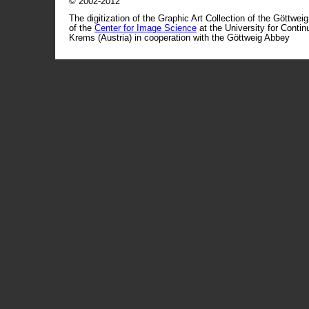
© 2002-2012
The digitization of the Graphic Art Collection of the Göttwei
of the
Center for Image Science
at the University for Conti
Krems (Austria) in cooperation with the Göttweig Abbey