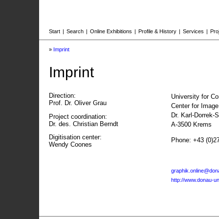
Start
|
Search
|
Online Exhibitions
|
Profile & History
|
Services
|
Pro
»
Imprint
Imprint
Direction:
University for C
Prof. Dr. Oliver Grau
Center for Imag
Dr. Karl-Dorrek-
Project coordination:
Dr. des. Christian Berndt
A-3500 Krems
Digitisation center:
Phone: +43 (0)2
Wendy Coones
graphik.online@dona
http://www.donau-uni