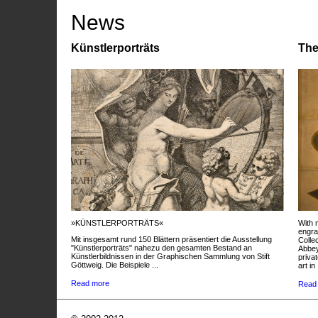
News
Künstlerporträts
The
»KÜNSTLERPORTRÄTS«
With 
engra
Mit insgesamt rund 150 Blättern präsentiert die Ausstellung
Colle
"Künstlerporträts" nahezu den gesamten Bestand an
Abbey
Künstlerbildnissen in der Graphischen Sammlung von Stift
privat
Göttweig. Die Beispiele ...
art in 
Read more
Read