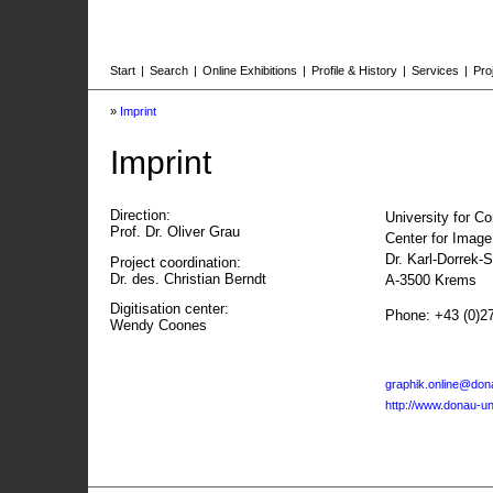
Start
|
Search
|
Online Exhibitions
|
Profile & History
|
Services
|
Pro
»
Imprint
Imprint
Direction:
University for C
Prof. Dr. Oliver Grau
Center for Imag
Dr. Karl-Dorrek-
Project coordination:
Dr. des. Christian Berndt
A-3500 Krems
Digitisation center:
Phone: +43 (0)2
Wendy Coones
graphik.online@dona
http://www.donau-uni