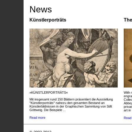
News
Künstlerporträts
The
»KÜNSTLERPORTRÄTS«
With 
engra
Mit insgesamt rund 150 Blättern präsentiert die Ausstellung
Colle
"Künstlerporträts" nahezu den gesamten Bestand an
Abbey
Künstlerbildnissen in der Graphischen Sammlung von Stift
privat
Göttweig. Die Beispiele ...
art in 
Read more
Read