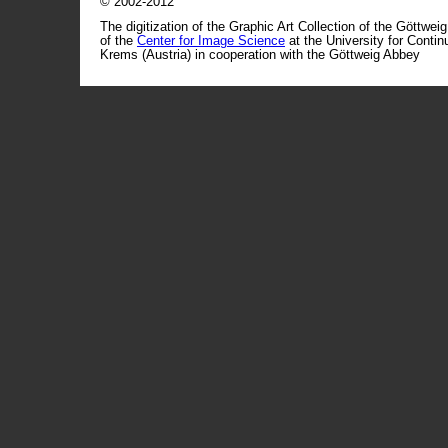
© 2002-2012
The digitization of the Graphic Art Collection of the Göttwei
of the
Center for Image Science
at the University for Conti
Krems (Austria) in cooperation with the Göttweig Abbey