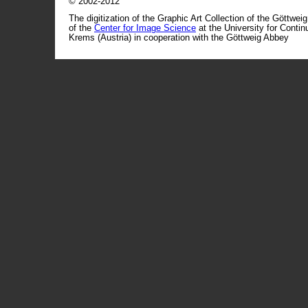
© 2002-2012
The digitization of the Graphic Art Collection of the Göttwei
of the
Center for Image Science
at the University for Conti
Krems (Austria) in cooperation with the Göttweig Abbey