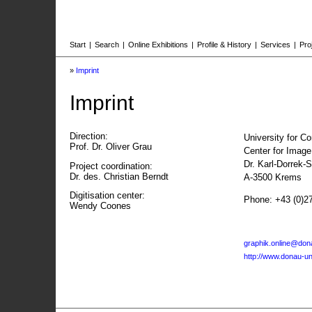
Start
|
Search
|
Online Exhibitions
|
Profile & History
|
Services
|
Pro
»
Imprint
Imprint
Direction:
University for C
Prof. Dr. Oliver Grau
Center for Imag
Dr. Karl-Dorrek-
Project coordination:
Dr. des. Christian Berndt
A-3500 Krems
Digitisation center:
Phone: +43 (0)2
Wendy Coones
graphik.online@dona
http://www.donau-uni