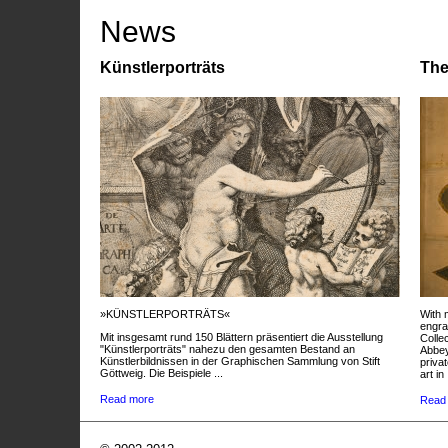
News
Künstlerporträts
The
»KÜNSTLERPORTRÄTS«
With 
engra
Mit insgesamt rund 150 Blättern präsentiert die Ausstellung
Colle
"Künstlerporträts" nahezu den gesamten Bestand an
Abbey
Künstlerbildnissen in der Graphischen Sammlung von Stift
privat
Göttweig. Die Beispiele ...
art in 
Read more
Read