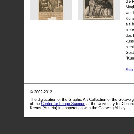
die 
Mögli
werd
Küns
als 
biet
des 
küns
nicht
Gest
"Kun
Enter 
© 2002-2012
The digitization of the Graphic Art Collection of the Göttwei
of the
Center for Image Science
at the University for Conti
Krems (Austria) in cooperation with the Göttweig Abbey