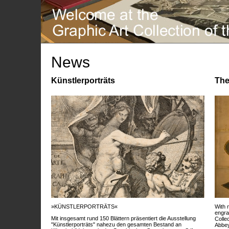
News
Künstlerporträts
The
»KÜNSTLERPORTRÄTS«
With 
engra
Mit insgesamt rund 150 Blättern präsentiert die Ausstellung
Colle
"Künstlerporträts" nahezu den gesamten Bestand an
Abbey