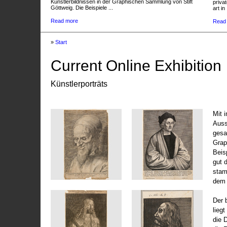
Künstlerbildnissen in der Graphischen Sammlung von Stift
privat
Göttweig. Die Beispiele ...
art in 
Read more
Read
»
Start
Current Online Exhibition
Künstlerporträts
Mit 
Auss
gesa
Grap
Beis
gut 
stam
dem 
Der 
liegt
die 