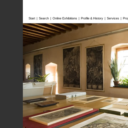
Start
|
Search
|
Online Exhibitions
|
Profile & History
|
Services
|
Pro