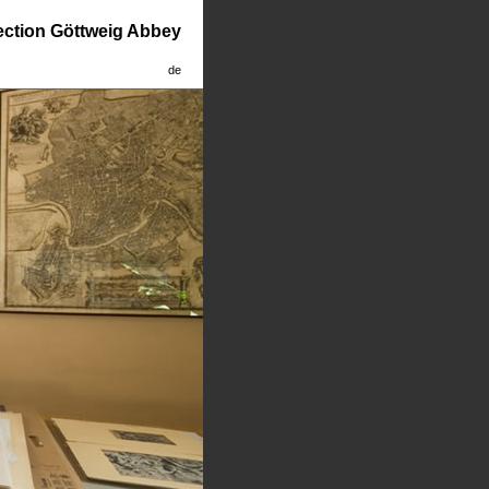
lection Göttweig Abbey
de