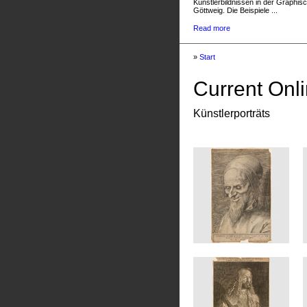
Künstlerbildnissen in der Graphis
Göttweig. Die Beispiele ...
Read more
»
Start
Current Onli
Künstlerporträts