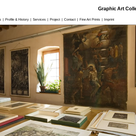
Graphic Art Col
s
|
Profile & History
|
Services
|
Project
|
Contact
|
Fine Art Prints
|
Imprint