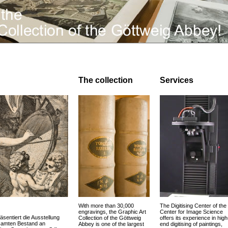
The collection
Services
With more than 30,000
The Digitising Center of the
engravings, the Graphic Art
Center for Image Science
äsentiert die Ausstellung
Collection of the Göttweig
offers its experience in high
esamten Bestand an
Abbey is one of the largest
end digitising of paintings,