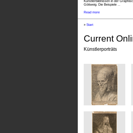
Künstlerbildnissen in der Graphis
Göttweig. Die Beispiele ...
Read more
»
Start
Current Onli
Künstlerporträts