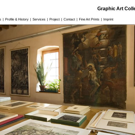
Graphic Art Col
s
|
Profile & History
|
Services
|
Project
|
Contact
|
Fine Art Prints
|
Imprint