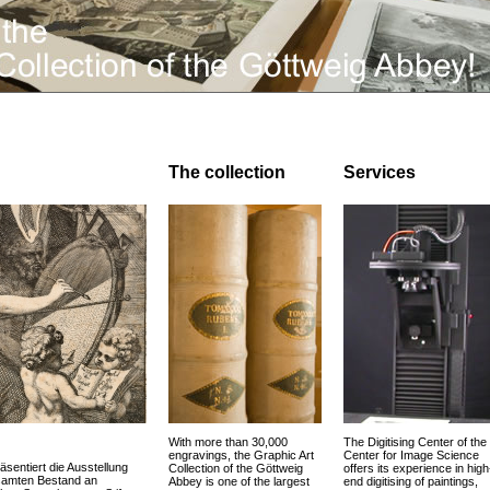
The collection
Services
With more than 30,000
The Digitising Center of the
engravings, the Graphic Art
Center for Image Science
äsentiert die Ausstellung
Collection of the Göttweig
offers its experience in high
esamten Bestand an
Abbey is one of the largest
end digitising of paintings,