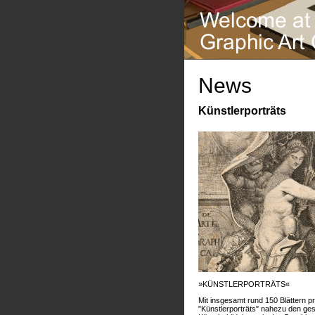
News
Künstlerporträts
»KÜNSTLERPORTRÄTS«
Mit insgesamt rund 150 Blättern pr
"Künstlerporträts" nahezu den g