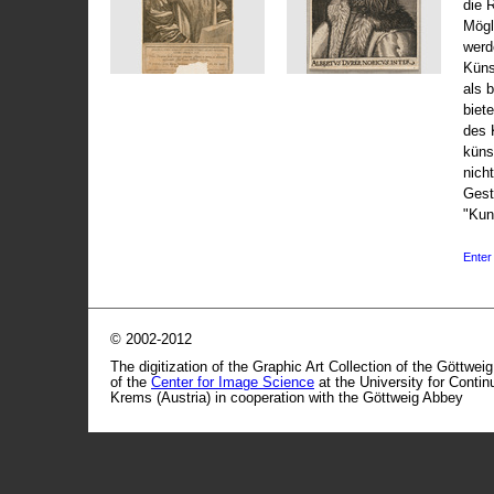
die 
Mögli
werd
Küns
als 
biet
des 
küns
nicht
Gest
"Kun
Enter 
© 2002-2012
The digitization of the Graphic Art Collection of the Göttwei
of the
Center for Image Science
at the University for Conti
Krems (Austria) in cooperation with the Göttweig Abbey