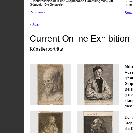
Künstlerbildnissen in der Graphischen Sammlung von Stift
privat
Göttweig. Die Beispiele ...
art in 
Read more
Read
»
Start
Current Online Exhibition
Künstlerporträts
Mit 
Auss
gesa
Grap
Beis
gut 
stam
dem 
Der 
liegt
die 