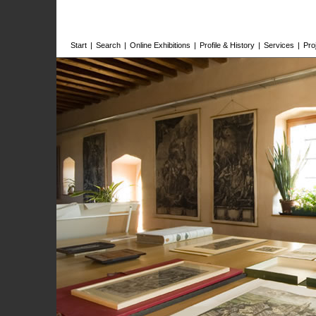
Start
|
Search
|
Online Exhibitions
|
Profile & History
|
Services
|
Pro