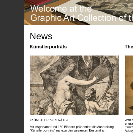
News
Künstlerporträts
The
»KÜNSTLERPORTRÄTS«
With 
engra
Mit insgesamt rund 150 Blättern präsentiert die Ausstellung
Colle
"Künstlerporträts" nahezu den gesamten Bestand an
Abbey