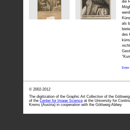
die 
Mögli
werd
Küns
als 
biet
des 
küns
nicht
Gest
"Kun
Enter 
© 2002-2012
The digitization of the Graphic Art Collection of the Göttwei
of the
Center for Image Science
at the University for Conti
Krems (Austria) in cooperation with the Göttweig Abbey