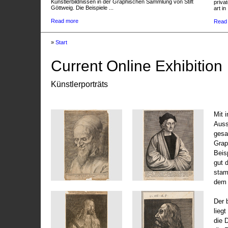
Künstlerbildnissen in der Graphischen Sammlung von Stift
privat
Göttweig. Die Beispiele ...
art in 
Read more
Read
»
Start
Current Online Exhibition
Künstlerporträts
Mit 
Auss
gesa
Grap
Beis
gut 
stam
dem 
Der 
liegt
die 