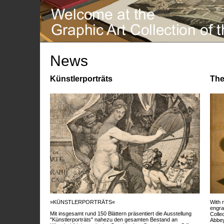
News
Künstlerporträts
The
»KÜNSTLERPORTRÄTS«
With 
engra
Mit insgesamt rund 150 Blättern präsentiert die Ausstellung
Colle
"Künstlerporträts" nahezu den gesamten Bestand an
Abbey