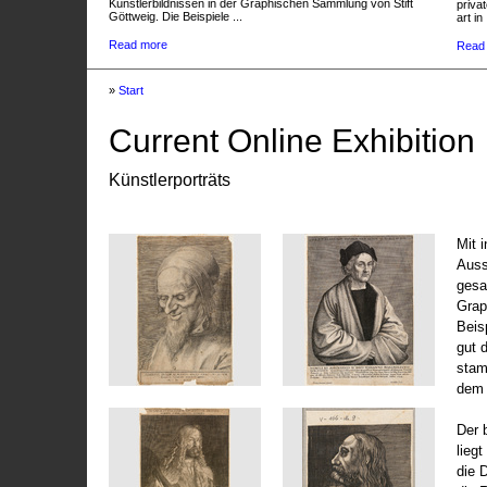
Künstlerbildnissen in der Graphischen Sammlung von Stift
privat
Göttweig. Die Beispiele ...
art in 
Read more
Read
»
Start
Current Online Exhibition
Künstlerporträts
Mit 
Auss
gesa
Grap
Beis
gut 
stam
dem 
Der 
liegt
die 