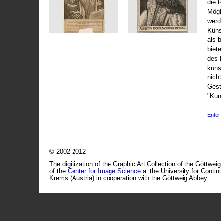
die 
Mögli
werd
Küns
als 
biet
des 
küns
nicht
Gest
"Kun
Enter 
© 2002-2012
The digitization of the Graphic Art Collection of the Göttwei
of the
Center for Image Science
at the University for Conti
Krems (Austria) in cooperation with the Göttweig Abbey