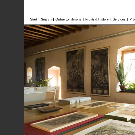
Start
|
Search
|
Online Exhibitions
|
Profile & History
|
Services
|
Pro