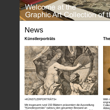
News
Künstlerporträts
The
»KÜNSTLERPORTRÄTS«
With 
engra
Mit insgesamt rund 150 Blättern präsentiert die Ausstellung
Colle
"Künstlerporträts" nahezu den gesamten Bestand an
Abbey