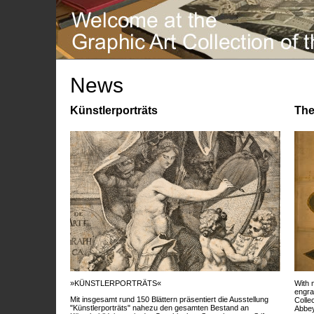
News
Künstlerporträts
The
»KÜNSTLERPORTRÄTS«
With 
engra
Mit insgesamt rund 150 Blättern präsentiert die Ausstellung
Colle
"Künstlerporträts" nahezu den gesamten Bestand an
Abbey