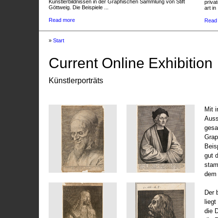
Künstlerbildnissen in der Graphischen Sammlung von Stift
privat
Göttweig. Die Beispiele ...
art in 
Read more
Read
»
Start
Current Online Exhibition
Künstlerporträts
Mit 
Auss
gesa
Grap
Beis
gut 
stam
dem 
Der 
liegt
die 