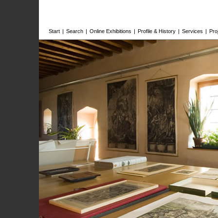
Start
|
Search
|
Online Exhibitions
|
Profile & History
|
Services
|
Pro