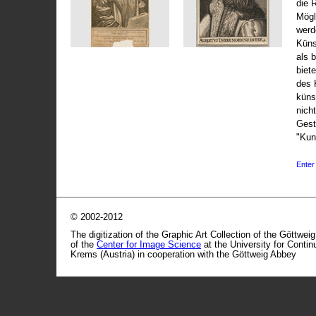
die 
Mögli
werd
Küns
als 
biet
des 
küns
nicht
Gest
"Kun
Enter 
© 2002-2012
The digitization of the Graphic Art Collection of the Göttwei
of the
Center for Image Science
at the University for Conti
Krems (Austria) in cooperation with the Göttweig Abbey