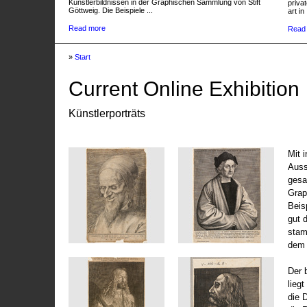
Künstlerbildnissen in der Graphischen Sammlung von Stift
privat
Göttweig. Die Beispiele ...
art in 
Read more
Read
»
Start
Current Online Exhibition
Künstlerporträts
Mit 
Auss
gesa
Grap
Beis
gut 
stam
dem 
Der 
liegt
die 