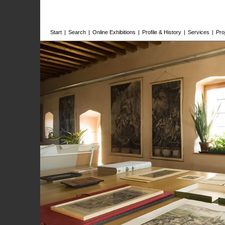
Start
|
Search
|
Online Exhibitions
|
Profile & History
|
Services
|
Pro