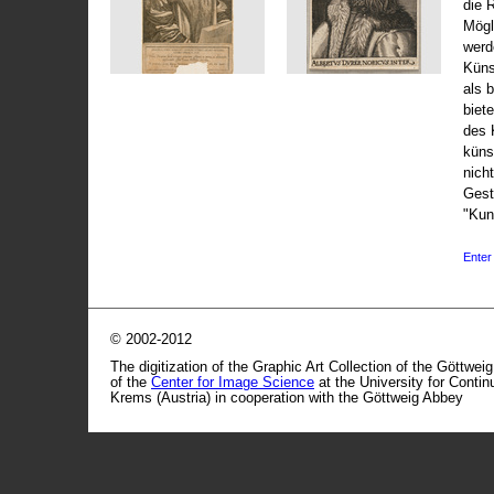
die 
Mögli
werd
Küns
als 
biet
des 
küns
nicht
Gest
"Kun
Enter 
© 2002-2012
The digitization of the Graphic Art Collection of the Göttwei
of the
Center for Image Science
at the University for Conti
Krems (Austria) in cooperation with the Göttweig Abbey