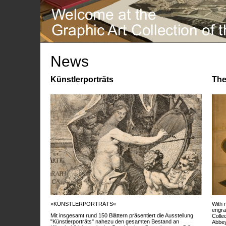
News
Künstlerporträts
The
»KÜNSTLERPORTRÄTS«
With 
engra
Mit insgesamt rund 150 Blättern präsentiert die Ausstellung
Colle
"Künstlerporträts" nahezu den gesamten Bestand an
Abbey