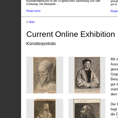
Künstlerbildnissen in der Graphischen Sammlung von Stift
privat
Göttweig. Die Beispiele ...
art in 
Read more
Read
»
Start
Current Online Exhibition
Künstlerporträts
Mit 
Auss
gesa
Grap
Beis
gut 
stam
dem 
Der 
liegt
die 