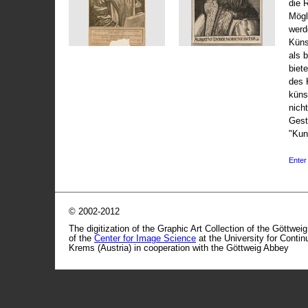
die 
Mögli
werd
Küns
als 
biet
des 
küns
nicht
Gest
"Kun
Enter 
© 2002-2012
The digitization of the Graphic Art Collection of the Göttwei
of the
Center for Image Science
at the University for Conti
Krems (Austria) in cooperation with the Göttweig Abbey