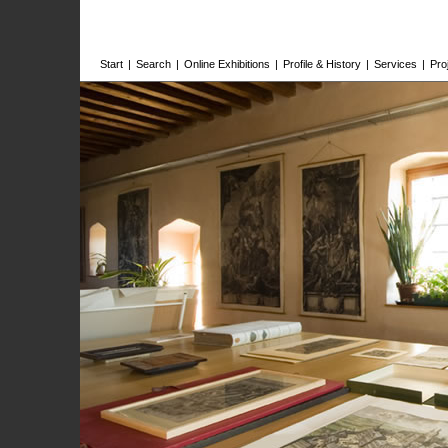
Start
|
Search
|
Online Exhibitions
|
Profile & History
|
Services
|
Pro