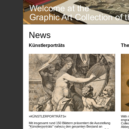
News
Künstlerporträts
The
»KÜNSTLERPORTRÄTS«
With 
engra
Mit insgesamt rund 150 Blättern präsentiert die Ausstellung
Colle
"Künstlerporträts" nahezu den gesamten Bestand an
Abbey