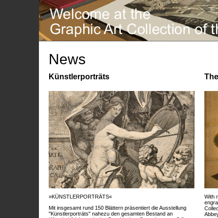
News
Künstlerporträts
The
»KÜNSTLERPORTRÄTS«
With 
engra
Mit insgesamt rund 150 Blättern präsentiert die Ausstellung
Colle
"Künstlerporträts" nahezu den gesamten Bestand an
Abbey