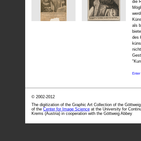
die 
Mögli
werd
Küns
als 
biet
des 
küns
nicht
Gest
"Kun
Enter 
© 2002-2012
The digitization of the Graphic Art Collection of the Göttwei
of the
Center for Image Science
at the University for Conti
Krems (Austria) in cooperation with the Göttweig Abbey