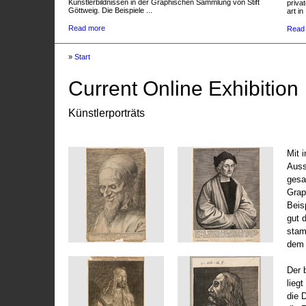
Künstlerbildnissen in der Graphischen Sammlung von Stift
privat
Göttweig. Die Beispiele ...
art in 
Read more
Read
»
Start
Current Online Exhibition
Künstlerporträts
Mit 
Auss
gesa
Grap
Beis
gut 
stam
dem 
Der 
liegt
die 