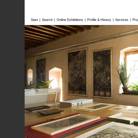
Start
|
Search
|
Online Exhibitions
|
Profile & History
|
Services
|
Pro