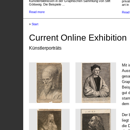
Künstlerbildnissen in der Graphischen Sammlung von Stift
privat
Göttweig. Die Beispiele ...
art in 
Read more
Read
»
Start
Current Online Exhibition
Künstlerporträts
Mit 
Auss
gesa
Grap
Beis
gut 
stam
dem 
Der 
liegt
die 