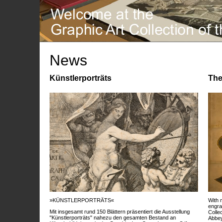
News
Künstlerporträts
The
»KÜNSTLERPORTRÄTS«
With 
engra
Mit insgesamt rund 150 Blättern präsentiert die Ausstellung
Colle
"Künstlerporträts" nahezu den gesamten Bestand an
Abbey