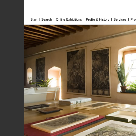
Start
|
Search
|
Online Exhibitions
|
Profile & History
|
Services
|
Pro