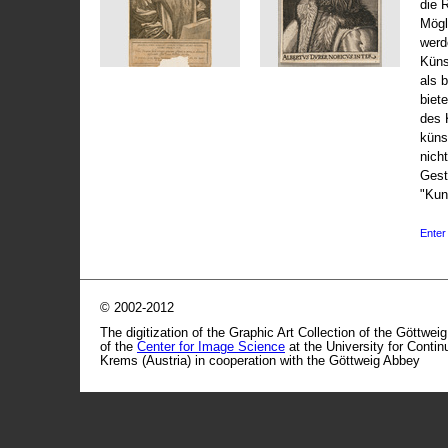
die 
Mögli
werd
Küns
als 
biet
des 
küns
nicht
Gest
"Kun
Enter 
© 2002-2012
The digitization of the Graphic Art Collection of the Göttwei
of the
Center for Image Science
at the University for Conti
Krems (Austria) in cooperation with the Göttweig Abbey