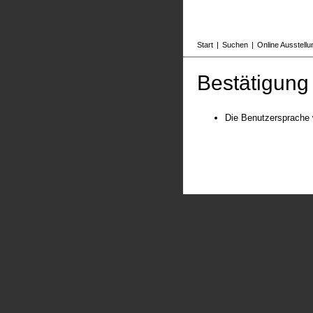
Start
|
Suchen
|
Online Ausstell
Bestätigung
Die Benutzersprache 