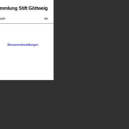
mmlung Stift Göttweig
sum
en
Benutzereinstellungen