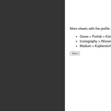
More sheets with the profile:
Genre » Porträt » Kün
Iconography » Wisse
Medium » Kupferstic