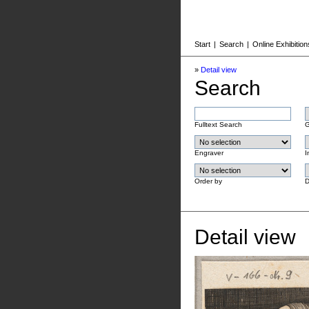
Start
|
Search
|
Online Exhibition
»
Detail view
Search
Fulltext Search
G
Engraver
I
Order by
D
Detail view