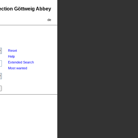
lection Göttweig Abbey
de
Reset
Help
Extended Search
Most wanted