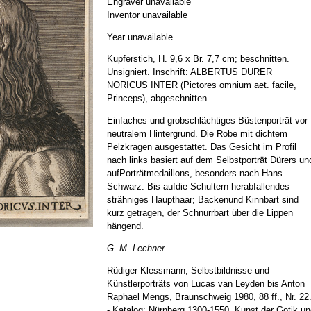
Engraver unavailable
Inventor unavailable
Year unavailable
Kupferstich, H. 9,6 x Br. 7,7 cm; beschnitten.
Unsigniert. Inschrift: ALBERTUS DURER
NORICUS INTER (Pictores omnium aet. facile,
Princeps), abgeschnitten.
Einfaches und grobschlächtiges Büstenporträt vor
neutralem Hintergrund. Die Robe mit dichtem
Pelzkragen ausgestattet. Das Gesicht im Profil
nach links basiert auf dem Selbstporträt Dürers un
aufPorträtmedaillons, besonders nach Hans
Schwarz. Bis aufdie Schultern herabfallendes
strähniges Haupthaar; Backenund Kinnbart sind
kurz getragen, der Schnurrbart über die Lippen
hängend.
G. M. Lechner
Rüdiger Klessmann, Selbstbildnisse und
Künstlerporträts von Lucas van Leyden bis Anton
Raphael Mengs, Braunschweig 1980, 88 ff., Nr. 22
- Katalog: Nürnberg 1300-1550, Kunst der Gotik un