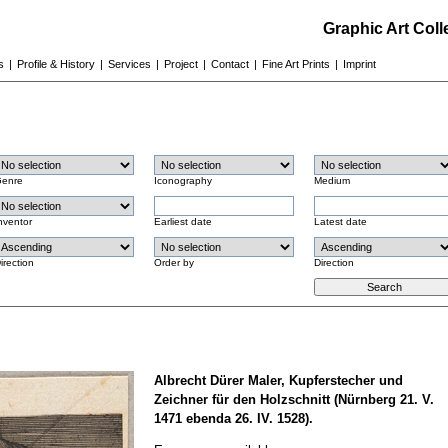
Graphic Art Col
s
|
Profile & History
|
Services
|
Project
|
Contact
|
Fine Art Prints
|
Imprint
enre
Iconography
Medium
nventor
Earliest date
Latest date
irection
Order by
Direction
Albrecht Dürer Maler, Kupferstecher und
Zeichner für den Holzschnitt (Nürnberg 21. V.
1471 ebenda 26. IV. 1528).