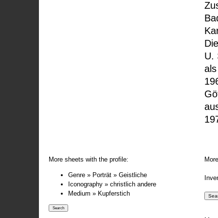
Zu
Ba
Kar
Die
U. 
als
196
Gö
au
197
More sheets with the profile:
More
Genre » Porträt » Geistliche
Inve
Iconography » christlich andere
Medium » Kupferstich