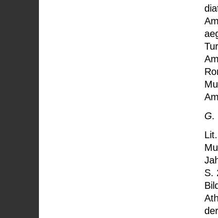
dia
Am
ae
Tur
Am
Rom
Mu
Am
G.
Lit
Mus
Jah
S. 
Bil
Ath
der