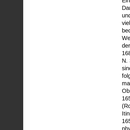
Ein
Dar
und
vie
be
We
de
16
N.
si
fol
ma
Ob
16
(R
Iti
16
ph