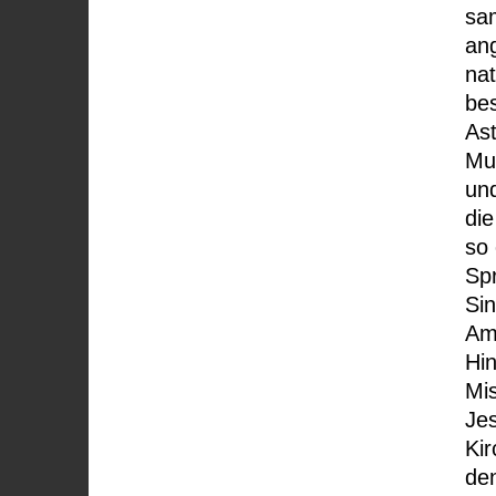
sam
ang
nat
be
As
Mus
und
die
so 
Sp
Sin
Am
Hi
Mi
Jes
Ki
den