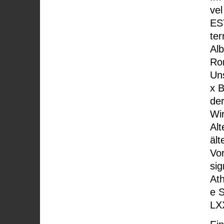
vel
EST
ter
Al
Rom
Uns
x 
der
Wir
Alt
ält
Vor
sig
Ath
e S
LX