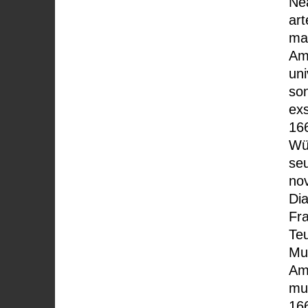
Ne
art
ma
Am
uni
son
ex
166
Wü
se
no
Dia
Fra
Teu
Mu
Am
mu
16