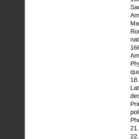
Sac
Am
Ma
Ro
na
16
Am
Ph
qua
18.
Lat
de
Pri
po
Ph
21
22