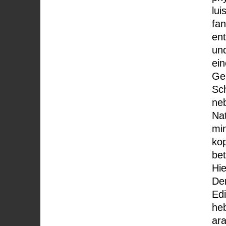
lu
fan
ent
und
ein
Gel
Sch
ne
Nat
mi
ko
bet
Hi
Den
Ed
heb
ara