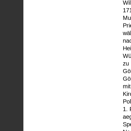
Wil
17
Mu
Pri
wä
nac
Hei
Wü
zu 
Gö
Göt
mi
Kir
Pol
1.
ae
Spe