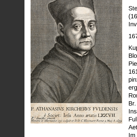
Ste
(1
Inv
16
Kup
Bl
Pie
161
pin
erg
Ro
Br.
Ins
Ful
Ae
Im 