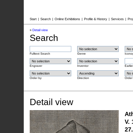
Start
|
Search
|
Online Exhibitions
|
Profile & History
|
Services
|
Pro
»
Detail view
Search
Fulltext Search
Genre
Icono
Engraver
Inventor
Earlie
Order by
Direction
Order
Detail view
At
V.
27