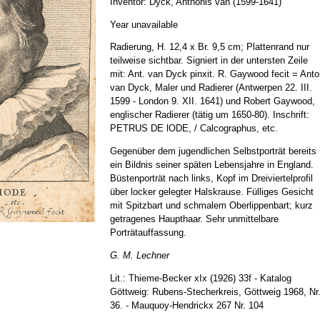
Inventor: Dyck, Anthonis van (1599-1641)
Year unavailable
Radierung, H. 12,4 x Br. 9,5 cm; Plattenrand nur
teilweise sichtbar. Signiert in der untersten Zeile
mit: Ant. van Dyck pinxit. R. Gaywood fecit = Ant
van Dyck, Maler und Radierer (Antwerpen 22. III.
1599 - London 9. XII. 1641) und Robert Gaywood,
englischer Radierer (tätig um 1650-80). Inschrift:
PETRUS DE lODE, / Calcographus, etc.
Gegenüber dem jugendlichen Selbstporträt bereits
ein Bildnis seiner späten Lebensjahre in England.
Büstenporträt nach links, Kopf im Dreiviertelprofil
über locker gelegter Halskrause. Fülliges Gesicht
mit Spitzbart und schmalem Oberlippenbart; kurz
getragenes Haupthaar. Sehr unmittelbare
Porträtauffassung.
G. M. Lechner
Lit.: Thieme-Becker xIx (1926) 33f - Katalog
Göttweig: Rubens-Stecherkreis, Göttweig 1968, Nr
36. - Mauquoy-Hendrickx 267 Nr. 104