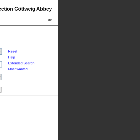
lection Göttweig Abbey
de
Reset
Help
Extended Search
Most wanted