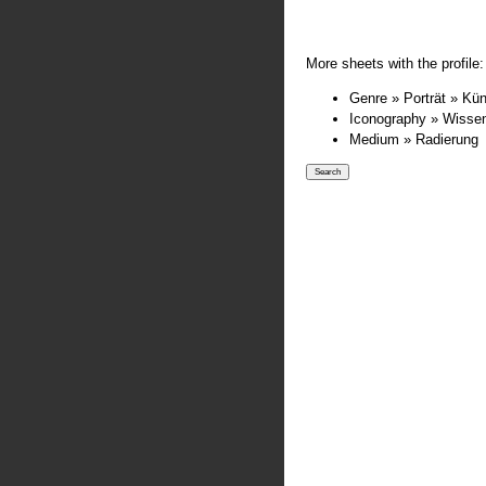
More sheets with the profile:
Genre » Porträt » Kün
Iconography » Wisse
Medium » Radierung