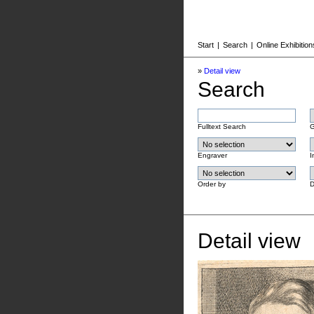
Start
|
Search
|
Online Exhibition
»
Detail view
Search
Fulltext Search
G
Engraver
I
Order by
D
Detail view