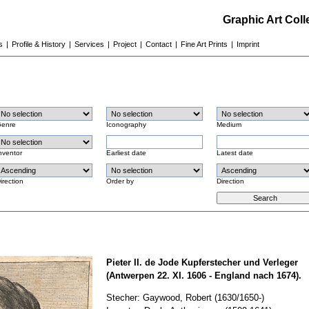
Graphic Art Col
s
|
Profile & History
|
Services
|
Project
|
Contact
|
Fine Art Prints
|
Imprint
enre
Iconography
Medium
nventor
Earliest date
Latest date
irection
Order by
Direction
Pieter II. de Jode Kupferstecher und Verleger
(Antwerpen 22. XI. 1606 - England nach 1674).
Stecher: Gaywood, Robert (1630/1650-)