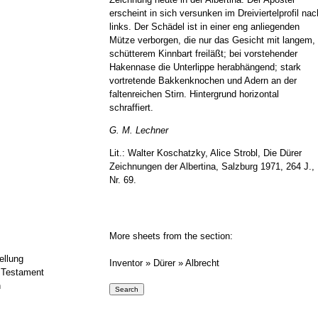
erscheint in sich versunken im Dreiviertelprofil nac
links. Der Schädel ist in einer eng anliegenden
Mütze verborgen, die nur das Gesicht mit langem,
schütterem Kinnbart freiläßt; bei vorstehender
Hakennase die Unterlippe herabhängend; stark
vortretende Bakkenknochen und Adern an der
faltenreichen Stirn. Hintergrund horizontal
schraffiert.
G. M. Lechner
Lit.: Walter Koschatzky, Alice Strobl, Die Dürer
Zeichnungen der Albertina, Salzburg 1971, 264 J.,
Nr. 69.
More sheets from the section:
ellung
Inventor » Dürer » Albrecht
 Testament
h