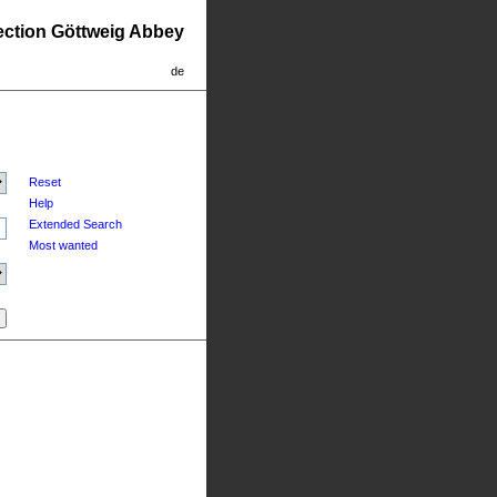
lection Göttweig Abbey
de
Reset
Help
Extended Search
Most wanted