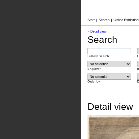
Start
|
Search
|
Online Exhibition
»
Detail view
Search
Fulltext Search
G
Engraver
I
Order by
D
Detail view