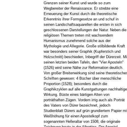
Grenzen seiner Kunst und wurde so zum
Wegbereiter der Renaissance. Er strebte eine
Erneuerung der Kunst durch die theoretische
Erkenntnis ihrer Formgesetze an und schuf in
seinen Landschaftsaquarellen die ersten in sich
geschlossenen Darstellungen der Natur. Neben die
religiösen Themen treten mit wachsendem
Humanismus zunehmend solche aus der
Mythologie und AlIegorie. Große stilbildende Kraft
war besonders seiner Graphik (Kupferstich und
Holzschnitt) beschieden, Inbegriff der Dürerzeit. Mi
seinen letzten beiden Tafeln, den "Vier Aposteln"
(1526) wird seine Nähe zur Reformation deutlich.
Von großer Breitenwirkung sind seine theoretische
Schriften gewesen: 4 Bücher über menschliche
Proportion (1528); besonders durch die
Graphikzyklen auf alle Kunstgattungen nachhaltige
Wirkung. Büste eines bärtigen Alten von
porträthaften Zügen. Vordem irrig auch als Porträt
des Vaters von Dürer bezeichnet, jedoch
Studienblatt Dürers auf grün grundiertem Papier mi
Weißhöhung für einen Apostelkopf zum
sogenannten Helleraltar von 1508, die originale
Zeichnung heute in der Albertina. Der Apostel