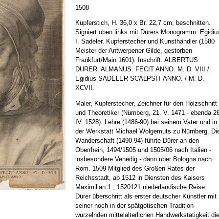
1508
Kupferstich, H. 36,0 x Br. 22,7 cm; beschnitten.
Signiert oben links mit Dürers Monogramm. Egidiu
I. Sadeler, Kupferstecher und Kunsthändler (1580
Meister der Antwerpener Gilde, gestorben
Frankfurt/Main 1601). Inschrift: ALBERTUS
DURER. ALMANUS. FECIT ANNO. M. D. VIII /
Egidius SADELER SCALPSIT ANNO. / M. D.
XCVII.
Maler, Kupferstecher, Zeichner für den Holzschnitt
und Theoretiker (Nürnberg, 21. V. 1471 - ebenda 2
IV. 1528). Lehre (1486-90) bei seinem Vater und in
der Werkstatt Michael Wolgemuts zu Nürnberg. Di
Wanderschaft (1490-94) führte Dürer an den
Oberrhein, 1494/1505 und 1505/06 nach Italien -
insbesondere Venedig - dann über Bologna nach
Rom. 1509 Mitglied des Großen Rates der
Reichsstadt, ab 1512 in Diensten des Kaisers
Maximilian 1., 1520121 niederländische Reise.
Dürer überschritt als erster deutscher Künstler mit
seiner noch in der spätgotischen Tradition
wurzelnden mittelalterlichen Handwerkstätigkeit di