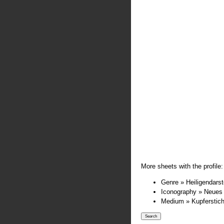
More sheets with the profile:
Genre » Heiligendarst
Iconography » Neues
Medium » Kupferstic