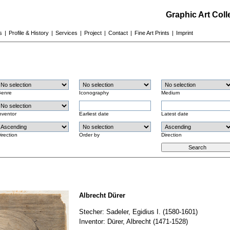
Graphic Art Col
s
|
Profile & History
|
Services
|
Project
|
Contact
|
Fine Art Prints
|
Imprint
enre
Iconography
Medium
nventor
Earliest date
Latest date
irection
Order by
Direction
Albrecht Dürer
Stecher: Sadeler, Egidius I. (1580-1601)
Inventor: Dürer, Albrecht (1471-1528)