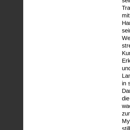
sei
Tra
mit
Ha
se
We
str
Kun
Er
und
Lan
in 
Da
die
wa
zu
Myt
sti