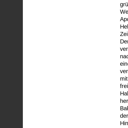
grü
We
Ap
Hel
Zei
Der
ver
nac
ei
ver
mi
fre
Ha
he
Ba
der
Hin