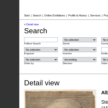
Start
|
Search
|
Online Exhibitions
|
Profile & History
|
Services
|
Pro
»
Detail view
Search
Fulltext Search
Genre
Icono
Engraver
Inventor
Earlie
Order by
Direction
Order
Detail view
Al
Ste