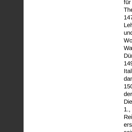
für
The
147
Le
und
Wo
Wa
Dü
14
Ita
da
15
der
Die
1.,
Rei
ers