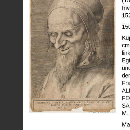
(1
Inv
15
15
Kup
cm;
li
Egi
un
de
Fra
AL
FE
SA
M.
Mal