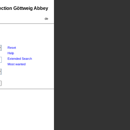
lection Göttweig Abbey
de
Reset
Help
Extended Search
Most wanted