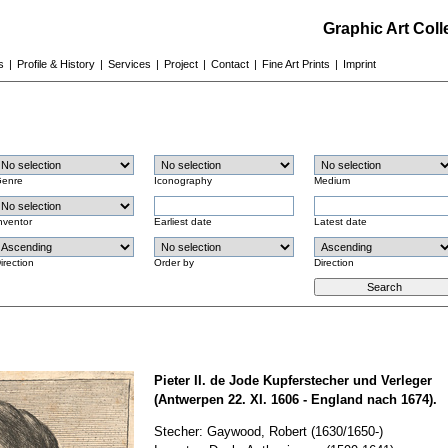
Graphic Art Col
s
|
Profile & History
|
Services
|
Project
|
Contact
|
Fine Art Prints
|
Imprint
enre
Iconography
Medium
nventor
Earliest date
Latest date
irection
Order by
Direction
Pieter II. de Jode Kupferstecher und Verleger
(Antwerpen 22. XI. 1606 - England nach 1674).
Stecher: Gaywood, Robert (1630/1650-)