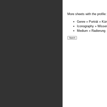
More sheets with the profile:
Genre » Porträt » Kün
Iconography » Wisse
Medium » Radierung