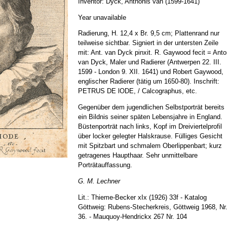
Inventor: Dyck, Anthonis van (1599-1641)
Year unavailable
Radierung, H. 12,4 x Br. 9,5 cm; Plattenrand nur
teilweise sichtbar. Signiert in der untersten Zeile
mit: Ant. van Dyck pinxit. R. Gaywood fecit = Ant
van Dyck, Maler und Radierer (Antwerpen 22. III.
1599 - London 9. XII. 1641) und Robert Gaywood,
englischer Radierer (tätig um 1650-80). Inschrift:
PETRUS DE lODE, / Calcographus, etc.
Gegenüber dem jugendlichen Selbstporträt bereits
ein Bildnis seiner späten Lebensjahre in England.
Büstenporträt nach links, Kopf im Dreiviertelprofil
über locker gelegter Halskrause. Fülliges Gesicht
mit Spitzbart und schmalem Oberlippenbart; kurz
getragenes Haupthaar. Sehr unmittelbare
Porträtauffassung.
G. M. Lechner
Lit.: Thieme-Becker xIx (1926) 33f - Katalog
Göttweig: Rubens-Stecherkreis, Göttweig 1968, Nr
36. - Mauquoy-Hendrickx 267 Nr. 104