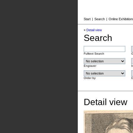
Start
|
Search
|
Online Exhibition
»
Detail view
Search
Fulltext Search
G
Engraver
I
Order by
D
Detail view