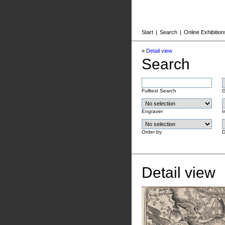
Start
|
Search
|
Online Exhibition
»
Detail view
Search
Fulltext Search
G
Engraver
I
Order by
D
Detail view