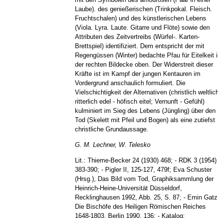
Laube). des genießerischen (Trinkpokal. Fleisch.
Fruchtschalen) und des künstlerischen Lebens
(Viola. Lyra. Laute. Gitarre und Flöte) sowie den
Attributen des Zeitvertreibs (Würfel-. Karten-
Brettspiel) identifiziert. Dem entspricht der mit
Regengüssen (Winter) bedachte Pfau für Eitelkeit 
der rechten Bildecke oben. Der Widerstreit dieser
Kräfte ist im Kampf der jungen Kentauren im
Vordergrund anschaulich formuliert. Die
Vielschichtigkeit der Alternativen (christlich weltlic
ritterlich edel - höfisch eitel; Vernunft - Gefühl)
kulminiert im Sieg des Lebens (Jüngling) über den
Tod (Skelett mit Pfeil und Bogen) als eine zutiefst
christliche Grundaussage.
G. M. Lechner, W. Telesko
Lit.: Thieme-Becker 24 (1930) 468; - RDK 3 (1954)
383-390; - Pigler II, 125-127, 479f; Eva Schuster
(Hrsg.), Das Bild vom Tod, Graphiksammlung der
Heinrich-Heine-Universität Düsseldorf,
Recklinghausen 1992, Abb. 25, S. 87; - Emin Gatz
Die Bischöfe des Heiligen Römischen Reiches
1648-1803, Berlin 1990, 136; - Katalog: