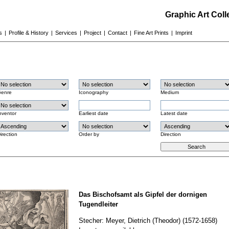
Graphic Art Col
s
|
Profile & History
|
Services
|
Project
|
Contact
|
Fine Art Prints
|
Imprint
enre
Iconography
Medium
nventor
Earliest date
Latest date
irection
Order by
Direction
Das Bischofsamt als Gipfel der dornigen
Tugendleiter
Stecher: Meyer, Dietrich (Theodor) (1572-1658)