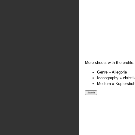
More sheets with the profile:
Genre » Allegorie
Iconography » christl
Medium » Kupferstic