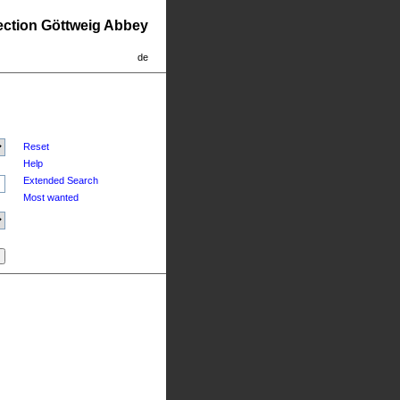
lection Göttweig Abbey
de
Reset
Help
Extended Search
Most wanted