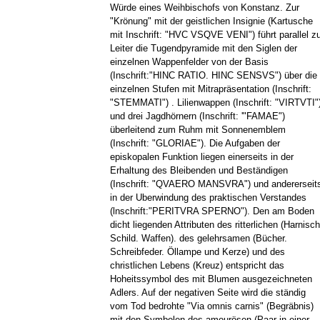
Würde eines Weihbischofs von Konstanz. Zur
"Krönung" mit der geistlichen Insignie (Kartusche
mit Inschrift: "HVC VSQVE VENI") führt parallel z
Leiter die Tugendpyramide mit den Siglen der
einzelnen Wappenfelder von der Basis
(Inschrift:"HINC RATIO. HINC SENSVS") über die
einzelnen Stufen mit Mitrapräsentation (Inschrift:
"STEMMATI") . Lilienwappen (Inschrift: "VIRTVTI"
und drei Jagdhörnern (Inschrift: '"FAMAE")
überleitend zum Ruhm mit Sonnenemblem
(Inschrift: "GLORIAE"). Die Aufgaben der
episkopalen Funktion liegen einerseits in der
Erhaltung des Bleibenden und Beständigen
(Inschrift: "QVAERO MANSVRA") und andererseit
in der Uberwindung des praktischen Verstandes
(lnschrift:"PERITVRA SPERNO"). Den am Boden
dicht liegenden Attributen des ritterlichen (Harnisch
Schild. Waffen). des gelehrsamen (Bücher.
Schreibfeder. Öllampe und Kerze) und des
christlichen Lebens (Kreuz) entspricht das
Hoheitssymbol des mit Blumen ausgezeichneten
Adlers. Auf der negativen Seite wird die ständig
vom Tod bedrohte "Via omnis carnis" (Begräbnis)
mit den Symbolen des amourösen (Paar in einer