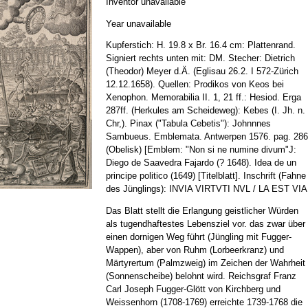
Inventor unavailable
Year unavailable
Kupferstich: H. 19.8 x Br. 16.4 cm: Plattenrand.
Signiert rechts unten mit: DM. Stecher: Dietrich
(Theodor) Meyer d.Ä. (Eglisau 26.2. I 572-Zürich
12.12.1658). Quellen: Prodikos von Keos bei
Xenophon. Memorabilia II. 1, 21 ff.: Hesiod. Erga
287ff. (Herkules am Scheideweg): Kebes (I. Jh. n.
Chr,). Pinax ("Tabula Cebetis"): Johnnnes
Sambueus. Emblemata. Antwerpen 1576. pag. 286
(Obelisk) [Emblem: "Non si ne numine divum"J:
Diego de Saavedra Fajardo (? 1648). Idea de un
principe politico (1649) [Titelblatt]. Inschrift (Fahne
des Jünglings): INVIA VIRTVTI NVL / LA EST VIA
Das Blatt stellt die Erlangung geistlicher Würden
als tugendhaftestes Lebensziel vor. das zwar über
einen dornigen Weg führt (Jüngling mit Fugger-
Wappen), aber von Ruhm (Lorbeerkranz) und
Märtyrertum (Palmzweig) im Zeichen der Wahrheit
(Sonnenscheibe) belohnt wird. Reichsgraf Franz
Carl Joseph Fugger-Glött von Kirchberg und
Weissenhorn (1708-1769) erreichte 1739-1768 die