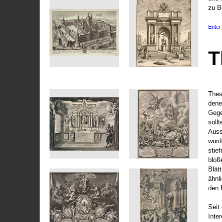
zu B
Enter 
T
Thes
dene
Gege
soll
Auss
wurd
stie
bloß
Blät
ähnl
den 
Seit 
Inte