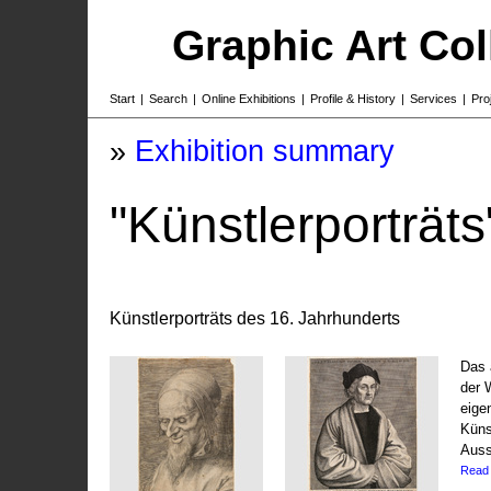
Graphic Art Co
Start
|
Search
|
Online Exhibitions
|
Profile & History
|
Services
|
Pro
»
Exhibition summary
"Künstlerporträts
Künstlerporträts des 16. Jahrhunderts
Das 
der 
eige
Küns
Auss
Read