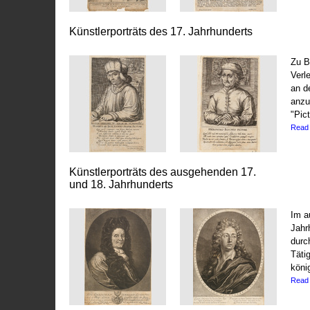
Künstlerporträts des 17. Jahrhunderts
Zu B
Verl
an d
anzu
"Pict
Read
Künstlerporträts des ausgehenden 17.
und 18. Jahrhunderts
Im a
Jahr
durc
Täti
köni
Read