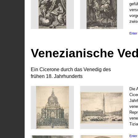
gefü
vers
vorg
zwis
Enter 
Venezianische Ve
Ein Cicerone durch das Venedig des
frühen 18. Jahrhunderts
Die 
Cice
Jahr
vene
Repr
vene
Tizi
Enter 