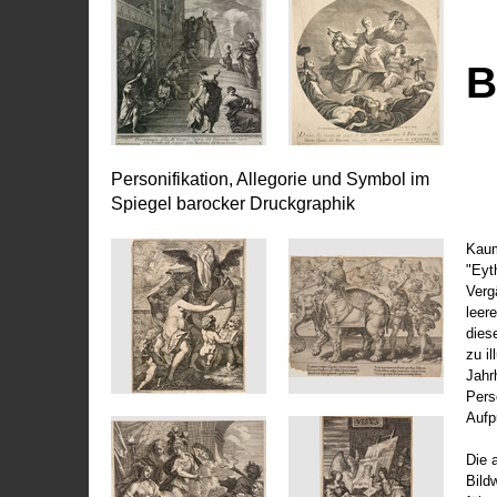
B
Personifikation, Allegorie und Symbol im
Spiegel barocker Druckgraphik
Kaum
"Eyt
Vergä
leer
dies
zu il
Jahr
Pers
Aufp
Die 
Bild