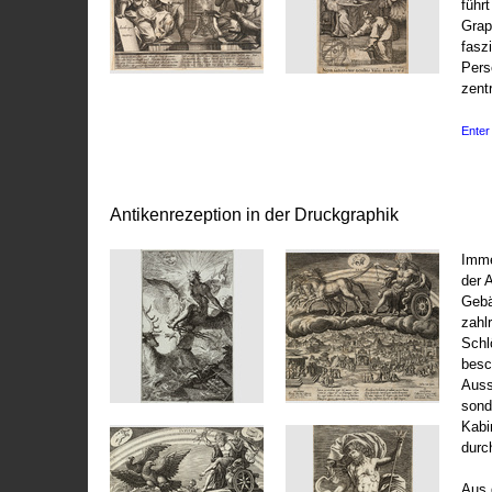
führ
Grap
fasz
Pers
zentr
Enter 
Antikenrezeption in der Druckgraphik
Imme
der 
Gebä
zahl
Schl
besc
Auss
sond
Kabi
durc
Aus 