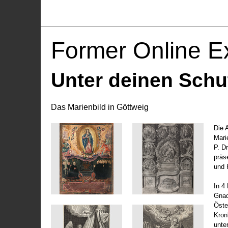
Former Online Ex
Unter deinen Schu
Das Marienbild in Göttweig
Die 
Marie
P. D
präs
und 
In 4
Gnad
Öste
Kronl
unte