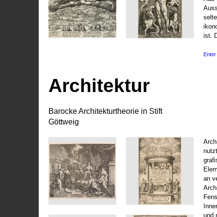
Auss
selt
ikon
ist. 
Enter 
Architektur
Barocke Architekturtheorie in Stift
Göttweig
Arch
nutz
graf
Elem
an v
Arch
Fens
Inne
und 