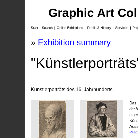
Graphic Art Co
Start
|
Search
|
Online Exhibitions
|
Profile & History
|
Services
|
Pro
»
Exhibition summary
"Künstlerporträts
Künstlerporträts des 16. Jahrhunderts
Das 
der 
eige
Küns
Auss
Read