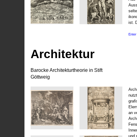
Auss
selt
ikon
ist. 
Enter 
Architektur
Barocke Architekturtheorie in Stift
Göttweig
Arch
nutz
graf
Elem
an v
Arch
Fens
Inne
und 