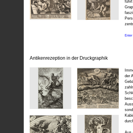
führ
Grap
fasz
Pers
zentr
Enter 
Antikenrezeption in der Druckgraphik
Imme
der 
Gebä
zahl
Schl
besc
Auss
sond
Kabi
durc
Aus 