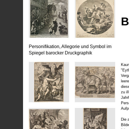
B
Personifikation, Allegorie und Symbol im
Spiegel barocker Druckgraphik
Kaum
"Eyt
Vergä
leer
dies
zu il
Jahr
Pers
Aufp
Die 
Bild