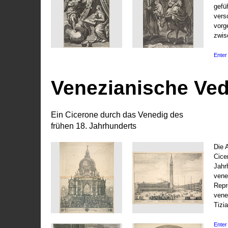
gefü
vers
vorg
zwis
Enter 
Venezianische Ve
Ein Cicerone durch das Venedig des
frühen 18. Jahrhunderts
Die 
Cice
Jahr
vene
Repr
vene
Tizi
Enter 