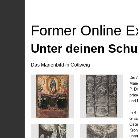
Former Online Ex
Unter deinen Schu
Das Marienbild in Göttweig
Die 
Marie
P. D
präs
und 
In 4
Gnad
Öste
Kronl
unte