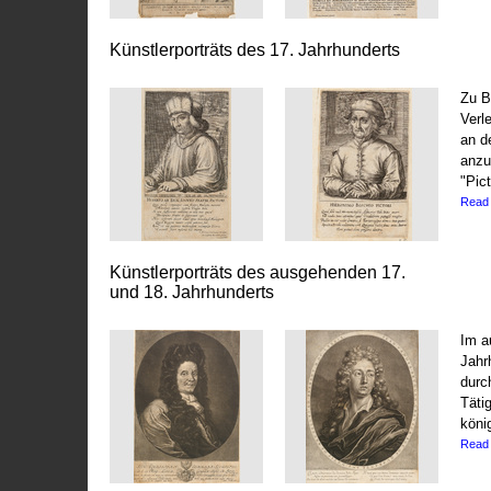
Künstlerporträts des 17. Jahrhunderts
Zu B
Verl
an d
anzu
"Pict
Read
Künstlerporträts des ausgehenden 17.
und 18. Jahrhunderts
Im a
Jahr
durc
Täti
köni
Read