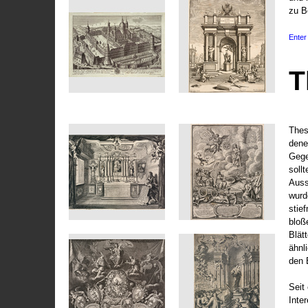
zu B
Enter 
T
Thes
dene
Gege
soll
Auss
wurd
stie
bloß
Blät
ähnl
den 
Seit 
Inte