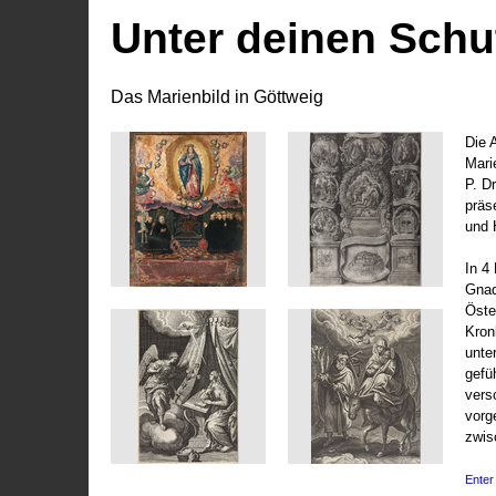
Unter deinen Schu
Das Marienbild in Göttweig
Die 
Marie
P. D
präs
und 
In 4
Gnad
Öste
Kronl
unte
gefü
vers
vorg
zwis
Enter 