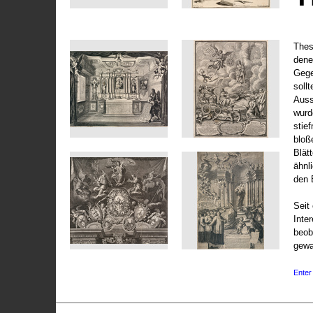
Thes
dene
Gege
soll
Auss
wurd
stie
bloß
Blät
ähnl
den 
Seit 
Inte
beob
gewa
Enter 