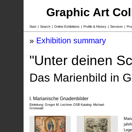
Graphic Art Co
Start
|
Search
|
Online Exhibitions
|
Profile & History
|
Services
|
Pro
»
Exhibition summary
"Unter deinen Sc
Das Marienbild in G
I. Marianische Gnadenbilder
Einleitung: Gregor M. Lechner OSB Katalog: Michael
Grünwald
Mari
jahr
Lege