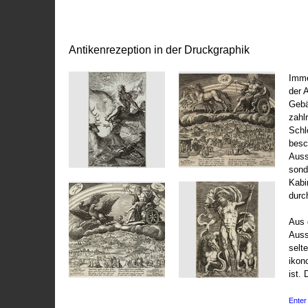
Antikenrezeption in der Druckgraphik
Imme
der 
Gebä
zahl
Schl
besc
Auss
sond
Kabi
durc
Aus 
Auss
selt
ikon
ist. 
Enter 