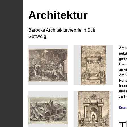
Architektur
Barocke Architekturtheorie in Stift
Göttweig
Arch
nutz
graf
Elem
an v
Arch
Fens
Inne
und 
zu B
Enter 
T