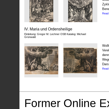
Zykl
Bene
Read
IV. Maria und Ordensheilige
Einleitung: Gregor M. Lechner OSB Katalog: Michael
Grünwald
Woll
Vere
denn
Wegw
Dars
Read
Former Online Ex