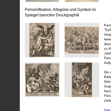
Personifikation, Allegorie und Symbol im
Spiegel barocker Druckgraphik
Kaum
"Eyt
Vergä
leer
dies
zu il
Jahr
Pers
Aufp
Die 
Bild
führ
Grap
fasz
Pers
zentr
Enter 