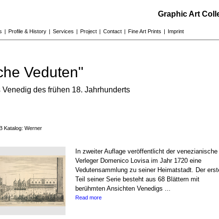
Graphic Art Col
s
|
Profile & History
|
Services
|
Project
|
Contact
|
Fine Art Prints
|
Imprint
che Veduten"
 Venedig des frühen 18. Jahrhunderts
B Katalog: Werner
In zweiter Auflage veröffentlicht der venezianische
Verleger Domenico Lovisa im Jahr 1720 eine
Vedutensammlung zu seiner Heimatstadt. Der erst
Teil seiner Serie besteht aus 68 Blättern mit
berühmten Ansichten Venedigs ...
Read more