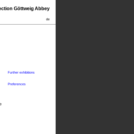
lection Göttweig Abbey
de
Further exhibitions
Preferences
e