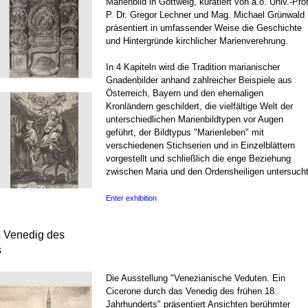
Marienbild in Göttweig, kuratiert von a.o. Univ.-Prof
P. Dr. Gregor Lechner und Mag. Michael Grünwald
präsentiert in umfassender Weise die Geschichte
und Hintergründe kirchlicher Marienverehrung.
In 4 Kapiteln wird die Tradition marianischer
Gnadenbilder anhand zahlreicher Beispiele aus
Österreich, Bayern und den ehemaligen
Kronländern geschildert, die vielfältige Welt der
unterschiedlichen Marienbildtypen vor Augen
geführt, der Bildtypus "Marienleben" mit
verschiedenen Stichserien und in Einzelblättern
vorgestellt und schließlich die enge Beziehung
zwischen Maria und den Ordensheiligen untersucht
Enter exhibition
s Venedig des
s
Die Ausstellung "Venezianische Veduten. Ein
Cicerone durch das Venedig des frühen 18.
Jahrhunderts" präsentiert Ansichten berühmter