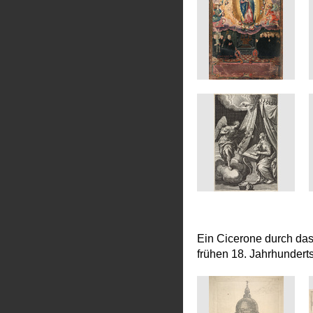
Ein Cicerone durch da
frühen 18. Jahrhundert