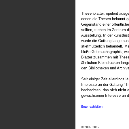
Thesenblätter, opulent ausge
denen die Thesen bekannt g
Gegenstand einer öffentlich
sollten, stehen im Zentrum d
Ausstellung. In der kunsthi
wurde die Gattung lange au
stiefmütterlich behandelt. Ma
bloße Gebrauchsgraphik, wes
Blätter zusammen mit Thes
ähnlichen Kleindrucken lang
den Bibliotheken und Archive
Seit einiger Zeit allerdings l
Interesse an der Gattung "T
beobachten, das sich nicht 
gewachsenen Interesse an de
Enter exhibition
© 2002-2012