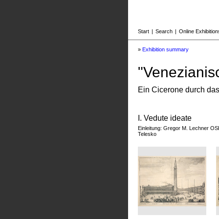
Start
|
Search
|
Online Exhibition
»
Exhibition summary
"Venezianis
Ein Cicerone durch das
I. Vedute ideate
Einleitung: Gregor M. Lechner OS
Telesko