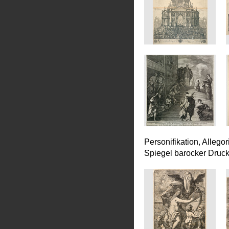
Personifikation, Allego
Spiegel barocker Druc