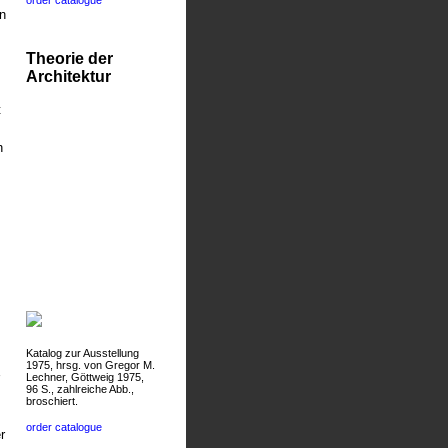
n
Theorie der
Architektur
t
h
Katalog zur Ausstellung
1975, hrsg. von Gregor M.
Lechner, Göttweig 1975,
96 S., zahlreiche Abb.,
broschiert.
order catalogue
r