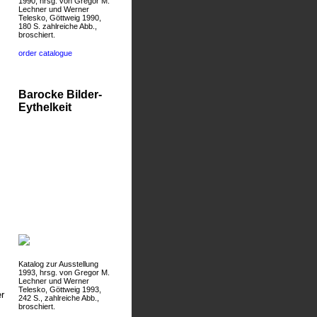
1990, hrsg. von Gregor M.
Lechner und Werner
Telesko, Göttweig 1990,
180 S. zahlreiche Abb.,
broschiert.
order catalogue
Barocke Bilder-
Eythelkeit
Katalog zur Ausstellung
1993, hrsg. von Gregor M.
Lechner und Werner
Telesko, Göttweig 1993,
r
242 S., zahlreiche Abb.,
broschiert.