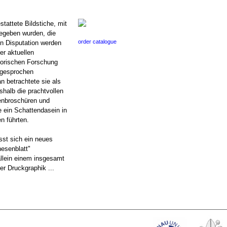
stattete Bildstiche, mit
egeben wurden, die
order catalogue
en Disputation werden
er aktuellen
storischen Forschung
sgesprochen
n betrachtete sie als
halb die prachtvollen
enbroschüren und
e ein Schattendasein in
n führten.
ässt sich ein neues
hesenblatt"
allein einem insgesamt
r Druckgraphik ...