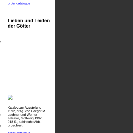
order catalogue
Lieben und Leiden
der Götter
e
Katalog zur Ausstellung
1992, hrsg. von Gregor M.
n
Lechner und Werner
Telesko, Göttweig 1992,
218 S., zahlreiche Abb.,
broschiert.
e
order catalogue